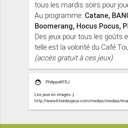
tous les mardis soirs pour joue
Au programme:
Catane, BANG
Boomerang, Hocus Pocus, PI
Des jeux pour tous les goûts et
telle est la volonté du Café Tou
(accès gratuit à ces jeux)
face
PhilippeKFDJ
Les jeux en images ;)
http://www.kfeedesjeux.com/medias/medias/imag