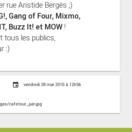
r rue Aristide Bergès ;)
!, Gang of Four, Mixmo,
T, Buzz It! et MOW
!
 tous les publics,
r :)
event
vendredi 28 mai 2010 à 12h56
es/cafetour_juin.jpg