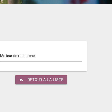
Moteur de recherche
reply
RETOUR À LA LISTE