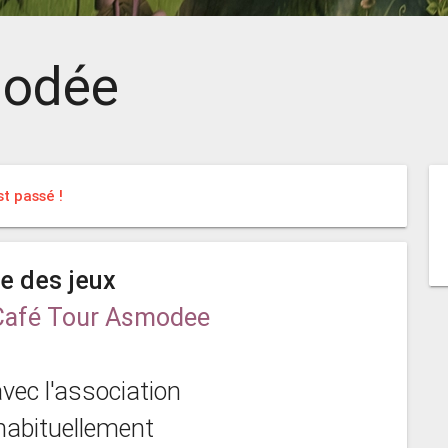
modée
t passé !
ée des jeux
Café Tour Asmodee
avec l'association
 habituellement