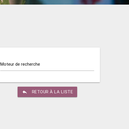
Moteur de recherche
reply
RETOUR À LA LISTE