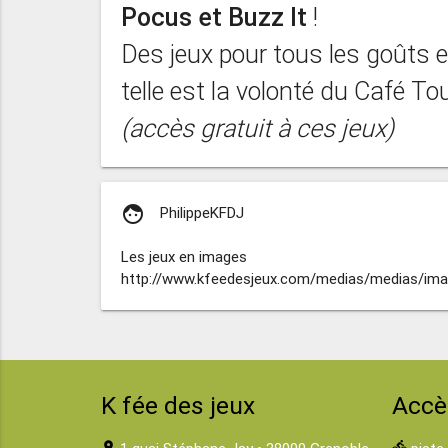
Pocus et Buzz It
!
Des jeux pour tous les goûts et
telle est la volonté du Café Tou
(accès gratuit à ces jeux)
face
PhilippeKFDJ
Les jeux en images
http://www.kfeedesjeux.com/medias/medias/ima
K fée des jeux
Accè
location_on
directions_bike