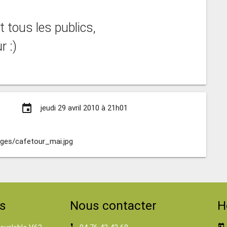
 tous les publics,
r :)
event
jeudi 29 avril 2010 à 21h01
ges/cafetour_mai.jpg
s
Nous contacter
H
phone
today