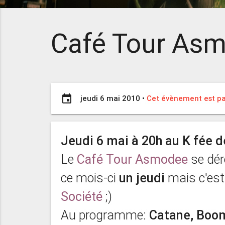
Café Tour As
event
jeudi 6 mai 2010
•
Cet évènement est pa
Jeudi 6 mai à 20h au K fée d
Le
Café Tour Asmodee
se dér
ce mois-ci
un jeudi
mais c'est
Société
;)
Au programme:
Catane, Boom