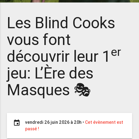
Les Blind Cooks
vous font
er
découvrir leur 1
jeu: L’Ère des
Masques 🎭
event
vendredi 26 juin 2026 à 20h
•
Cet évènement est
passé !