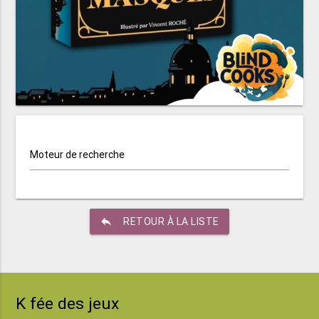
Moteur de recherche
reply
RETOUR À LA LISTE
K fée des jeux