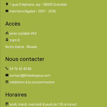
location_on
1 quai Stéphane Jay • 38000 Grenoble
business_center
mentions légales
• 2007 - 2026
Accès
directions_bike
piste cyclable V63
tram
tram B
Notre-Dame - Musée
Nous contacter
phone
04 76 42 43 68
email
contact@kfeedesjeux.com
balance
médiation à la consommation
Horaires
today
lundi, mardi, mercredi & jeudi de 12h à minuit