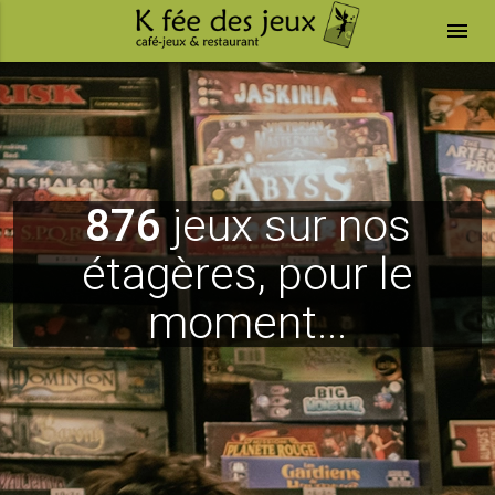
menu
876
jeux sur nos
étagères, pour le
moment...