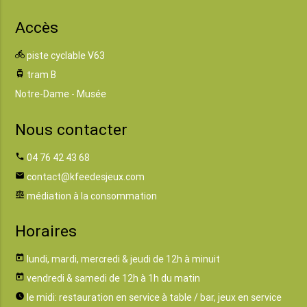
Accès
directions_bike
piste cyclable V63
tram
tram B
Notre-Dame - Musée
Nous contacter
phone
04 76 42 43 68
email
contact@kfeedesjeux.com
balance
médiation à la consommation
Horaires
today
lundi, mardi, mercredi & jeudi de 12h à minuit
today
vendredi & samedi de 12h à 1h du matin
watch_later
le midi: restauration en service à table / bar, jeux en service