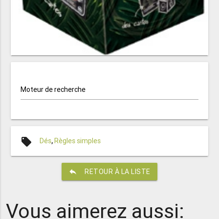
Moteur de recherche
local_offer
Dés
,
Règles simples
reply
RETOUR À LA LISTE
Vous aimerez aussi: