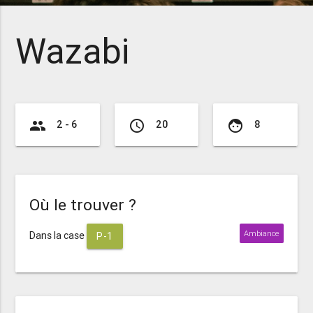
Wazabi
group
access_time
face
2 - 6
20
8
Où le trouver ?
Ambiance
Dans la case
P-1