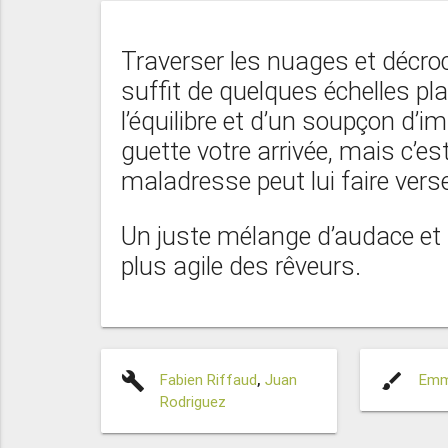
Traverser les nuages et décroc
suffit de quelques échelles p
l’équilibre et d’un soupçon d’i
guette votre arrivée, mais c’es
maladresse peut lui faire vers
Un juste mélange d’audace et 
plus agile des rêveurs.
build
brush
Fabien Riffaud
,
Juan
Emm
Rodriguez