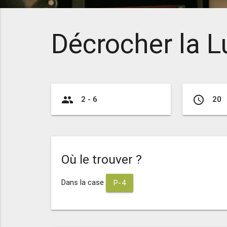
Décrocher la 
group
access_time
2 - 6
20
Où le trouver ?
Dans la case
P-4