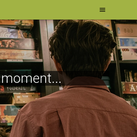
menu
e moment...