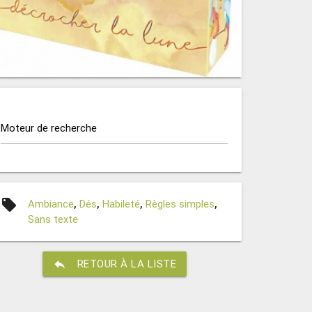
Moteur de recherche
local_offer
Ambiance
,
Dés
,
Habileté
,
Règles simples
,
Sans texte
reply
RETOUR À LA LISTE