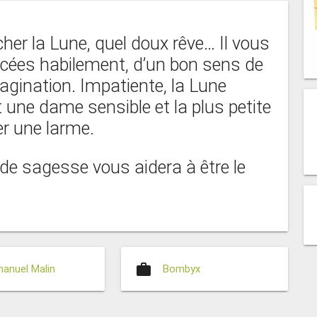
her la Lune, quel doux rêve… Il vous
lacées habilement, d’un bon sens de
magination. Impatiente, la Lune
t une dame sensible et la plus petite
er une larme.
de sagesse vous aidera à être le
work
anuel Malin
Bombyx