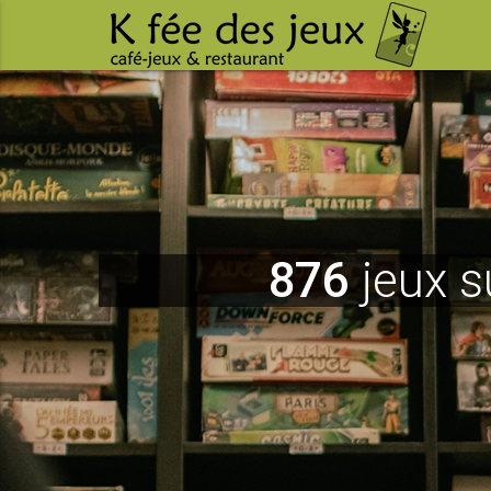
876
jeux s