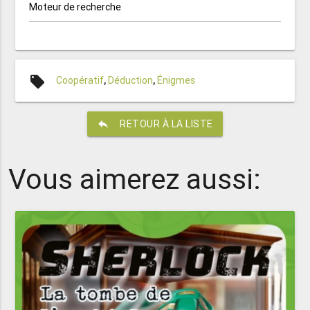
Moteur de recherche
local_offer
Coopératif
,
Déduction
,
Énigmes
reply
RETOUR À LA LISTE
Vous aimerez aussi: