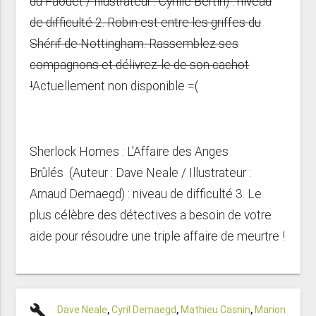
du Faouët / Illustrateur : Cyrille Bertin) : niveau
de difficulté 2. Robin est entre les griffes du
Shérif de Nottingham. Rassemblez ses
compagnons et délivrez-le de son cachot
!
Actuellement non disponible =(
Sherlock Homes : L'Affaire des Anges
Brûlés (Auteur : Dave Neale / Illustrateur :
Arnaud Demaegd) : niveau de difficulté 3. Le
plus célèbre des détectives a besoin de votre
aide pour résoudre une triple affaire de meurtre !
build
Dave Neale
,
Cyril Demaegd
,
Mathieu Casnin
,
Marion