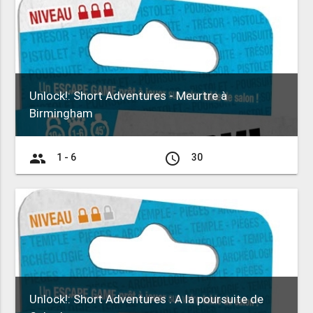
Unlock!: Short Adventures - Meurtre à
Birmingham
group
access_time
1 - 6
30
Unlock!: Short Adventures : A la poursuite de