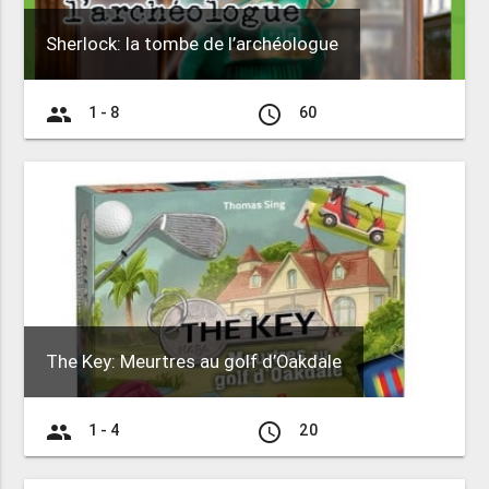
Sherlock: la tombe de l’archéologue
group
access_time
1 - 8
60
The Key: Meurtres au golf d’Oakdale
group
access_time
1 - 4
20