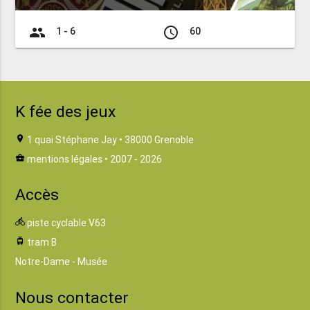
group
access_time
1 - 6
60
K fée des jeux
location_on
1 quai Stéphane Jay • 38000 Grenoble
business_center
mentions légales
• 2007 - 2026
Accès
directions_bike
piste cyclable V63
tram
tram B
Notre-Dame - Musée
Nous contacter