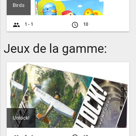
Birds
group
access_time
1 - 1
10
Jeux de la gamme:
Unlock!