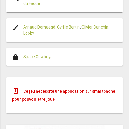
du Faouet
brush
Arnaud Demaegd
,
Cyrille Bertin
,
Olivier Danchin
,
Looky
work
Space Cowboys
perm_device_information
Ce jeu nécessite une application sur smartphone
pour pouvoir être joué !