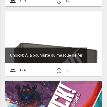
group
access_time
2 - 6
60
Unlock!: À la poursuite du masque de fer
group
access_time
1 - 6
60