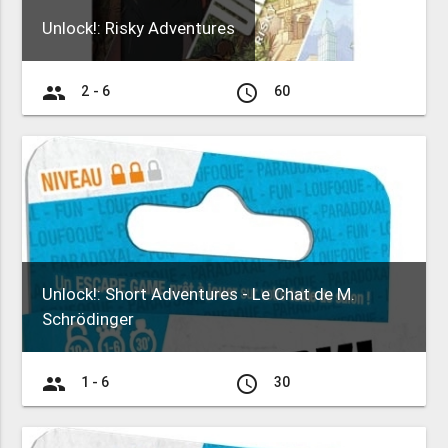
Unlock!: Risky Adventures
group
access_time
2 - 6
60
Unlock!: Short Adventures - Le Chat de M.
Schrödinger
group
access_time
1 - 6
30