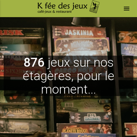
menu
876
jeux sur nos
étagères, pour le
moment...