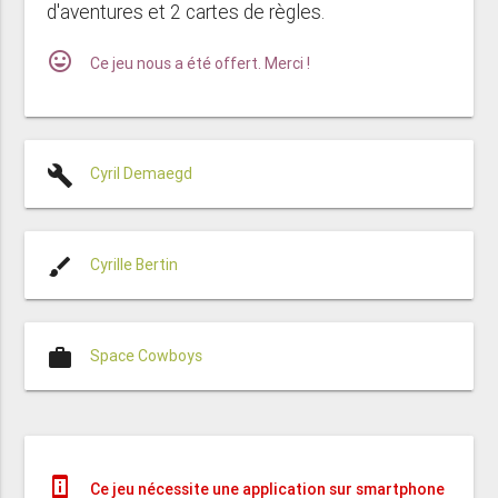
d'aventures et 2 cartes de règles.
mood
Ce jeu nous a été offert. Merci !
build
Cyril Demaegd
brush
Cyrille Bertin
work
Space Cowboys
perm_device_information
Ce jeu nécessite une application sur smartphone