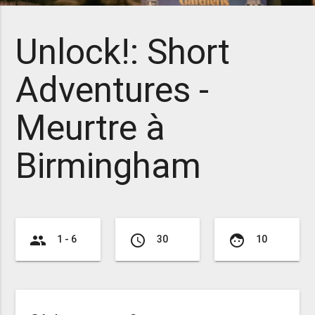
Unlock!: Short
Adventures -
Meurtre à
Birmingham
group
access_time
face
1 - 6
30
10