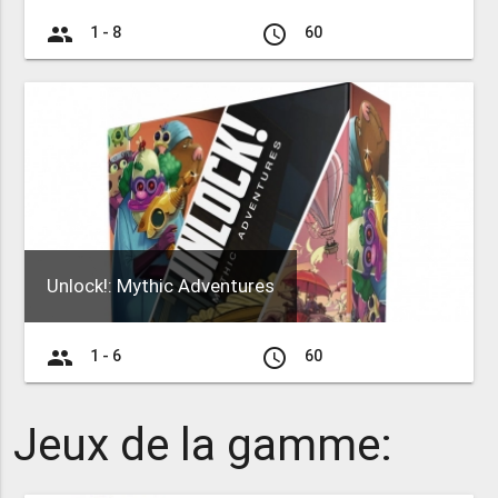
group
access_time
1 - 8
60
Unlock!: Mythic Adventures
group
access_time
1 - 6
60
Jeux de la gamme: