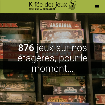
menu
876
jeux sur nos
étagères, pour le
moment...