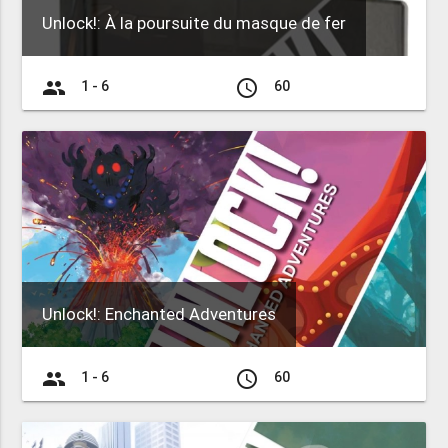
Unlock!: À la poursuite du masque de fer
group
access_time
1 - 6
60
Unlock!: Enchanted Adventures
group
access_time
1 - 6
60