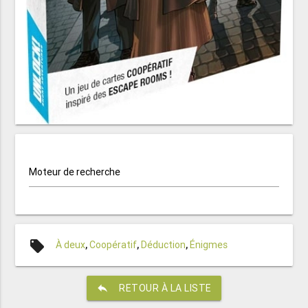
Moteur de recherche
local_offer
À deux
,
Coopératif
,
Déduction
,
Énigmes
reply
RETOUR À LA LISTE