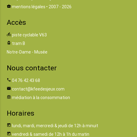
business_center
mentions légales
• 2007 - 2026
Accès
directions_bike
piste cyclable V63
tram
tram B
Notre-Dame - Musée
Nous contacter
phone
04 76 42 43 68
email
contact@kfeedesjeux.com
balance
médiation à la consommation
Horaires
today
lundi, mardi, mercredi & jeudi de 12h à minuit
today
vendredi & samedi de 12h à 1h du matin