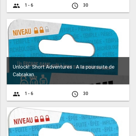
group
access_time
1 - 6
30
Unlock!: Short Adventures : A la poursuite de
Cabrakan
group
access_time
1 - 6
30