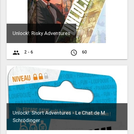
Unlock!: Risky Adventures
group
access_time
2 - 6
60
Unlock!: Short Adventures - Le Chat de M.
Schrödinger