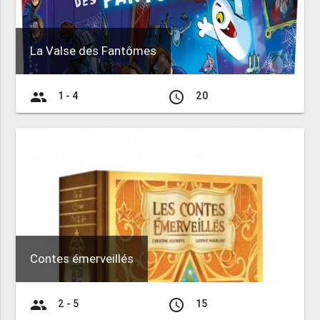
La Valse des Fantômes
group
access_time
1 - 4
20
Contes émerveillés
group
access_time
2 - 5
15