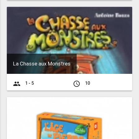
La Chasse aux Monstres
group
access_time
1 - 5
10