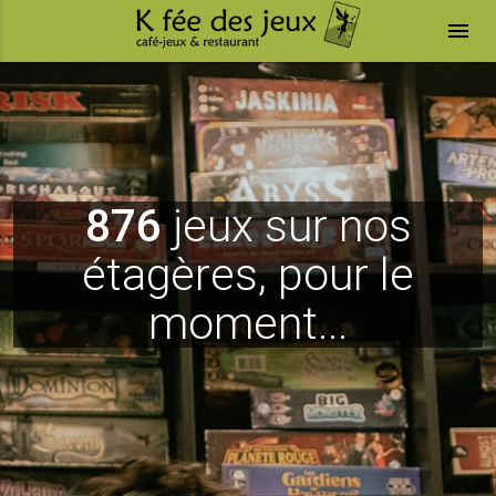
menu
876
jeux sur nos
étagères, pour le
moment...