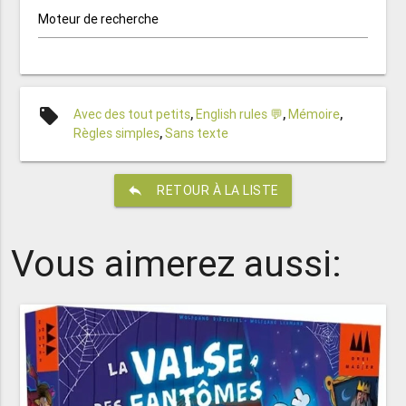
Moteur de recherche
local_offer
Avec des tout petits
,
English rules 💬
,
Mémoire
,
Règles simples
,
Sans texte
reply
RETOUR À LA LISTE
Vous aimerez aussi: