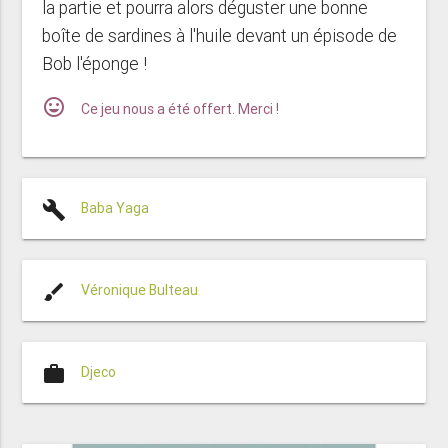
la partie et pourra alors déguster une bonne
boîte de sardines à l'huile devant un épisode de
Bob l'éponge !
mood
Ce jeu nous a été offert. Merci !
build
Baba Yaga
brush
Véronique Bulteau
work
Djeco