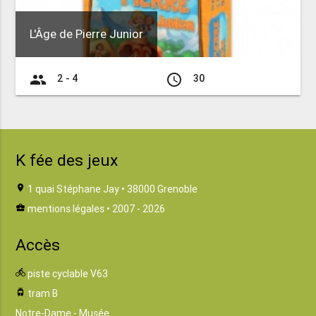
L'Âge de Pierre Junior
group
access_time
2 - 4
30
K fée des jeux
location_on
1 quai Stéphane Jay • 38000 Grenoble
business_center
mentions légales
• 2007 - 2026
Accès
directions_bike
piste cyclable V63
tram
tram B
Notre-Dame - Musée