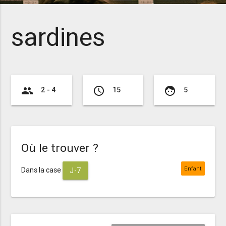
sardines
group
access_time
face
2 - 4
15
5
Où le trouver ?
Enfant
Dans la case
J-7