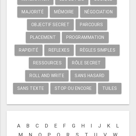
MAJORITÉ
MÉMOIRE
NÉGOCIATION
OBJECTIF SECRET
PARCOURS
PLACEMENT
PROGRAMMATION
RAPIDITÉ
REFLEXES
RÈGLES SIMPLES
RESSOURCES
RÔLE SECRET
ROLL AND WRITE
SANS HASARD
SANS TEXTE
STOP OU ENCORE
TUILES
A
B
C
D
E
F
G
H
I
J
K
L
M
N
O
P
Q
R
S
T
U
V
W