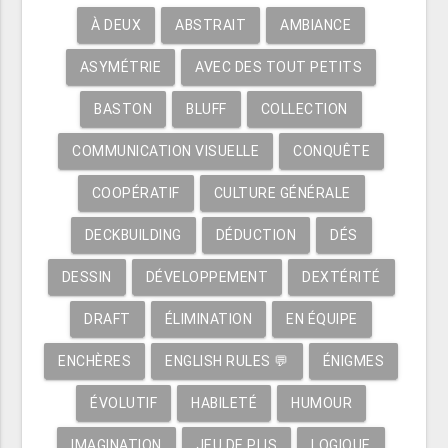
À DEUX
ABSTRAIT
AMBIANCE
ASYMÉTRIE
AVEC DES TOUT PETITS
BASTON
BLUFF
COLLECTION
COMMUNICATION VISUELLE
CONQUÊTE
COOPÉRATIF
CULTURE GÉNÉRALE
DECKBUILDING
DÉDUCTION
DÉS
DESSIN
DÉVELOPPEMENT
DEXTÉRITÉ
DRAFT
ÉLIMINATION
EN ÉQUIPE
ENCHÈRES
ENGLISH RULES 💬
ÉNIGMES
ÉVOLUTIF
HABILETÉ
HUMOUR
IMAGINATION
JEU DE PLIS
LOGIQUE