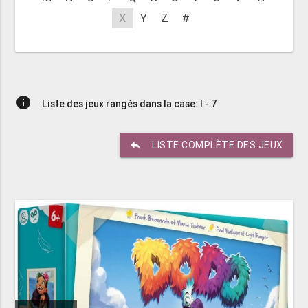
X
Y
Z
#
info
Liste des jeux rangés dans la case: I - 7
reply
LISTE COMPLÈTE DES JEUX