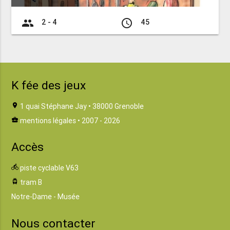
group
access_time
2 - 4
45
K fée des jeux
location_on
1 quai Stéphane Jay • 38000 Grenoble
business_center
mentions légales
• 2007 - 2026
Accès
directions_bike
piste cyclable V63
tram
tram B
Notre-Dame - Musée
Nous contacter