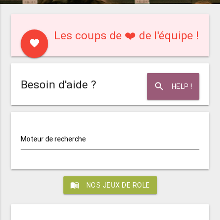
Les coups de ❤️ de l'équipe !
favorite
Besoin d'aide ?
search
HELP !
Moteur de recherche
menu_book
NOS JEUX DE ROLE