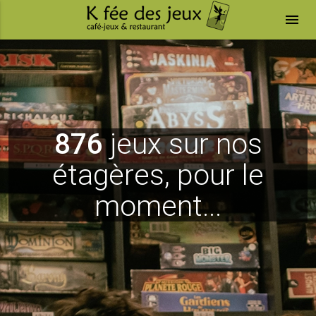
menu
876
jeux sur nos
étagères, pour le
moment...