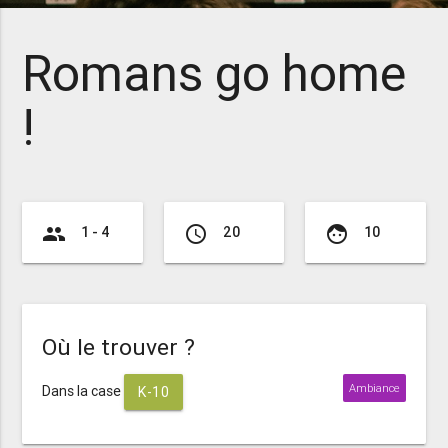
Romans go home
!
group
access_time
face
1 - 4
20
10
Où le trouver ?
Ambiance
Dans la case
K-10