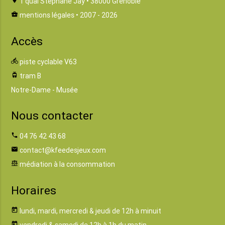
location_on
1 quai Stéphane Jay • 38000 Grenoble
business_center
mentions légales
• 2007 - 2026
Accès
directions_bike
piste cyclable V63
tram
tram B
Notre-Dame - Musée
Nous contacter
phone
04 76 42 43 68
email
contact@kfeedesjeux.com
balance
médiation à la consommation
Horaires
today
lundi, mardi, mercredi & jeudi de 12h à minuit
today
vendredi & samedi de 12h à 1h du matin