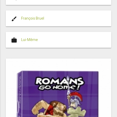
brush
François Bruel
work
Lui-Même