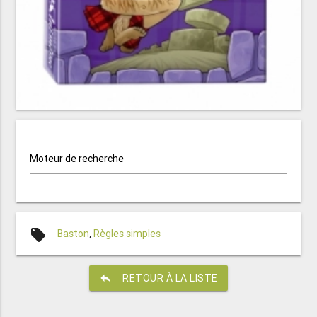
Moteur de recherche
local_offer
Baston
,
Règles simples
reply
RETOUR À LA LISTE