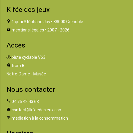
K fée des jeux
location_on
1 quai Stéphane Jay • 38000 Grenoble
business_center
mentions légales
• 2007 - 2026
Accès
directions_bike
piste cyclable V63
tram
tram B
Notre-Dame - Musée
Nous contacter
phone
04 76 42 43 68
email
contact@kfeedesjeux.com
balance
médiation à la consommation