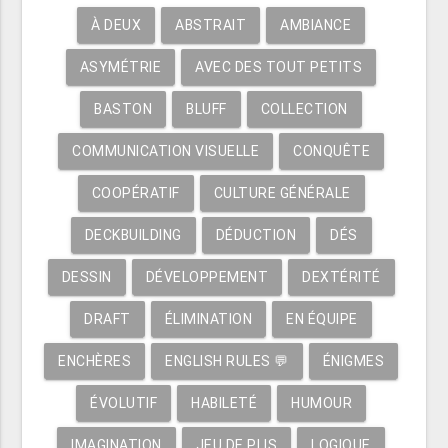
À DEUX
ABSTRAIT
AMBIANCE
ASYMÉTRIE
AVEC DES TOUT PETITS
BASTON
BLUFF
COLLECTION
COMMUNICATION VISUELLE
CONQUÊTE
COOPÉRATIF
CULTURE GÉNÉRALE
DECKBUILDING
DÉDUCTION
DÉS
DESSIN
DÉVELOPPEMENT
DEXTÉRITÉ
DRAFT
ÉLIMINATION
EN ÉQUIPE
ENCHÈRES
ENGLISH RULES 💬
ÉNIGMES
ÉVOLUTIF
HABILETÉ
HUMOUR
IMAGINATION
JEU DE PLIS
LOGIQUE