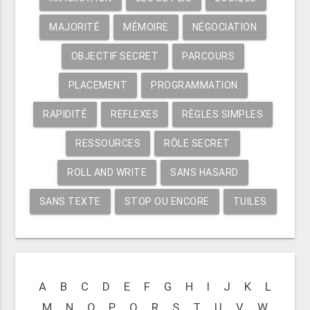
MAJORITÉ
MÉMOIRE
NÉGOCIATION
OBJECTIF SECRET
PARCOURS
PLACEMENT
PROGRAMMATION
RAPIDITÉ
REFLEXES
RÈGLES SIMPLES
RESSOURCES
RÔLE SECRET
ROLL AND WRITE
SANS HASARD
SANS TEXTE
STOP OU ENCORE
TUILES
A
B
C
D
E
F
G
H
I
J
K
L
M
N
O
P
Q
R
S
T
U
V
W