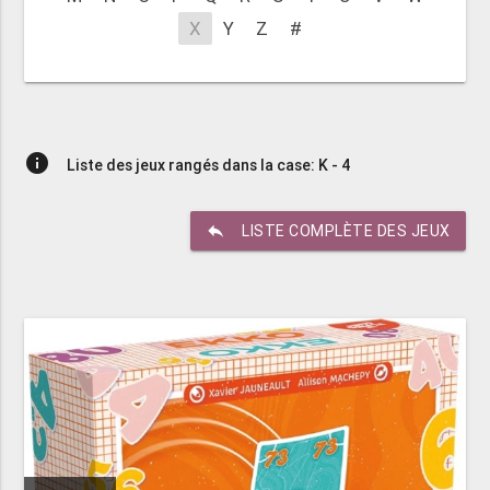
X
Y
Z
#
info
Liste des jeux rangés dans la case: K - 4
reply
LISTE COMPLÈTE DES JEUX