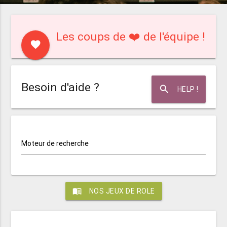
Les coups de ❤️ de l'équipe !
favorite
Besoin d'aide ?
search
HELP !
Moteur de recherche
menu_book
NOS JEUX DE ROLE