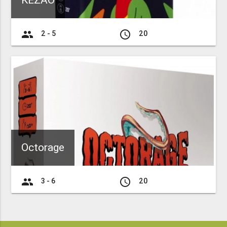
KEZAO
group
access_time
2 - 5
20
Octorage
group
access_time
3 - 6
20