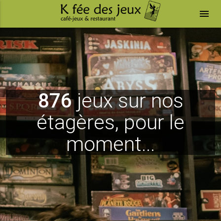
menu
876
jeux sur nos
étagères, pour le
moment...