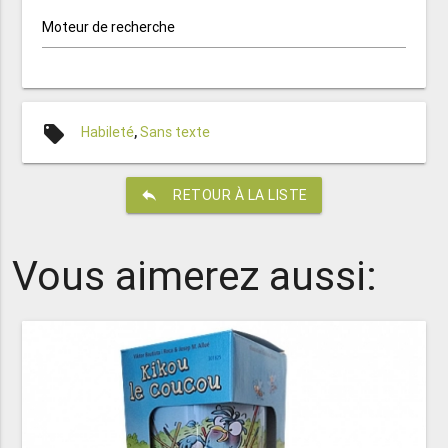
Moteur de recherche
local_offer
Habileté
,
Sans texte
reply
RETOUR À LA LISTE
Vous aimerez aussi: