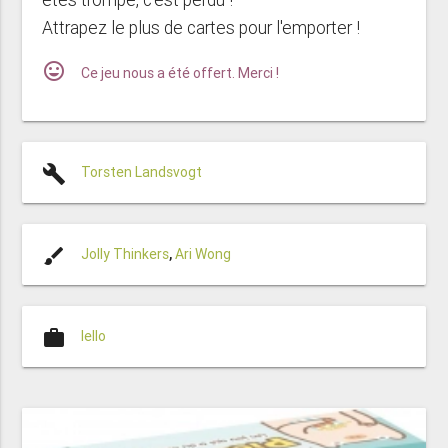
Attrapez le plus de cartes pour l'emporter !
mood
Ce jeu nous a été offert. Merci !
build
Torsten Landsvogt
brush
Jolly Thinkers
,
Ari Wong
work
Iello