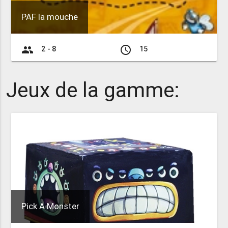
PAF la mouche
group
access_time
2 - 8
15
Jeux de la gamme:
Pick A Monster