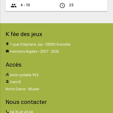
group
access_time
4 - 10
25
K fée des jeux
location_on
1 quai Stéphane Jay • 38000 Grenoble
business_center
mentions légales
• 2007 - 2026
Accès
directions_bike
piste cyclable V63
tram
tram B
Notre-Dame - Musée
Nous contacter
phone
04 76 42 43 68