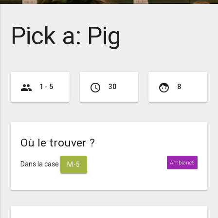
Pick a: Pig
group
access_time
face
1 - 5
30
8
Où le trouver ?
Ambiance
Dans la case
M-5