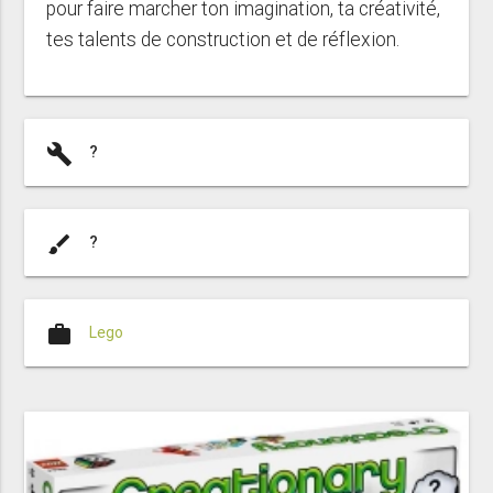
pour faire marcher ton imagination, ta créativité,
tes talents de construction et de réflexion.
build
?
brush
?
work
Lego