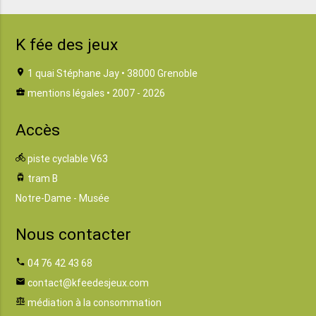
K fée des jeux
location_on
1 quai Stéphane Jay • 38000 Grenoble
business_center
mentions légales
• 2007 - 2026
Accès
directions_bike
piste cyclable V63
tram
tram B
Notre-Dame - Musée
Nous contacter
phone
04 76 42 43 68
email
contact@kfeedesjeux.com
balance
médiation à la consommation