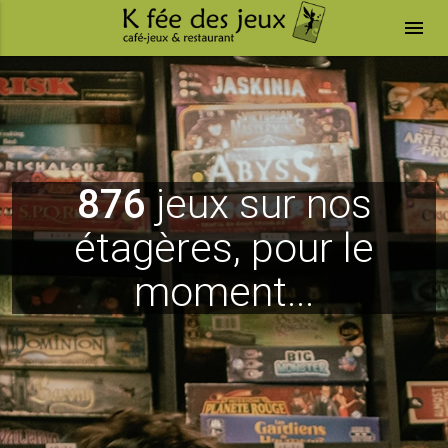
menu
876
jeux sur nos
étagères, pour le
moment...