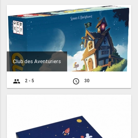
Club des Aventuriers
group
access_time
2 - 5
30