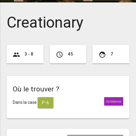
Creationary
group
access_time
face
3 - 8
45
7
Où le trouver ?
Ambiance
Dans la case
P-6