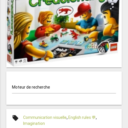
Moteur de recherche
local_offer
Communication visuelle
,
English rules 💬
,
Imagination