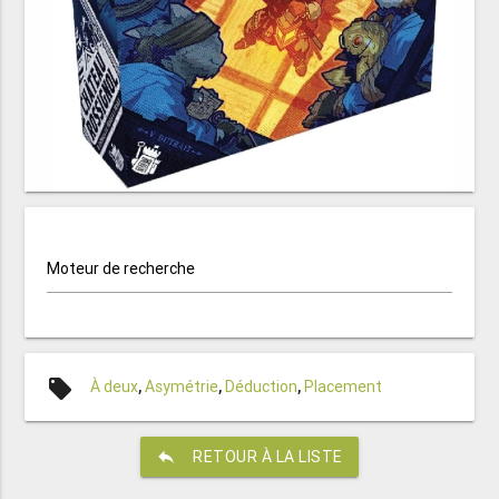
Moteur de recherche
local_offer
À deux
,
Asymétrie
,
Déduction
,
Placement
reply
RETOUR À LA LISTE