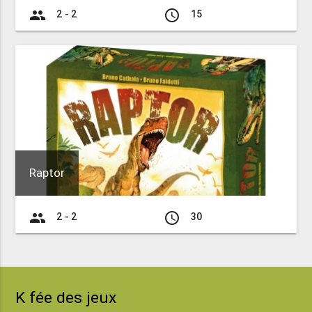
group
access_time
2 - 2
15
Raptor
group
access_time
2 - 2
30
K fée des jeux