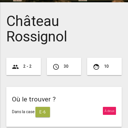
Château
Rossignol
group
access_time
face
2 - 2
30
10
Où le trouver ?
À deux
Dans la case
E-6