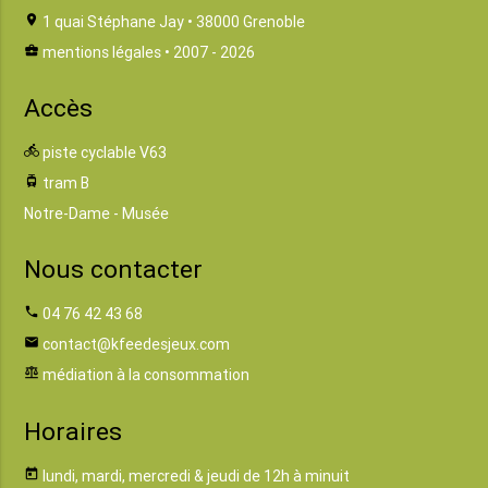
location_on
1 quai Stéphane Jay • 38000 Grenoble
business_center
mentions légales
• 2007 - 2026
Accès
directions_bike
piste cyclable V63
tram
tram B
Notre-Dame - Musée
Nous contacter
phone
04 76 42 43 68
email
contact@kfeedesjeux.com
balance
médiation à la consommation
Horaires
today
lundi, mardi, mercredi & jeudi de 12h à minuit