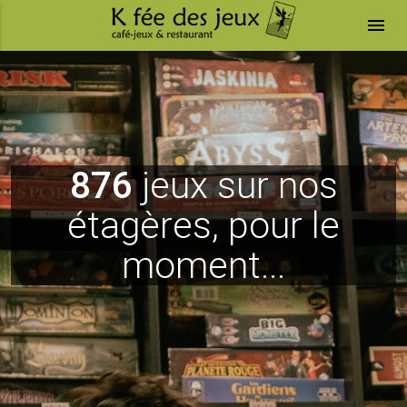
menu
876
jeux sur nos
étagères, pour le
moment...