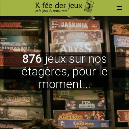
menu
876
jeux sur nos
étagères, pour le
moment...