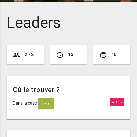
Leaders
group
access_time
face
2 - 2
15
10
Où le trouver ?
À deux
Dans la case
E-5