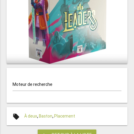
Moteur de recherche
local_offer
À deux
,
Baston
,
Placement