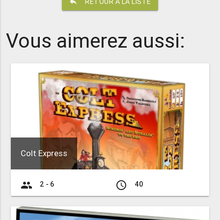
reply
RETOUR À LA LISTE
Vous aimerez aussi:
Colt Express
group
access_time
2 - 6
40