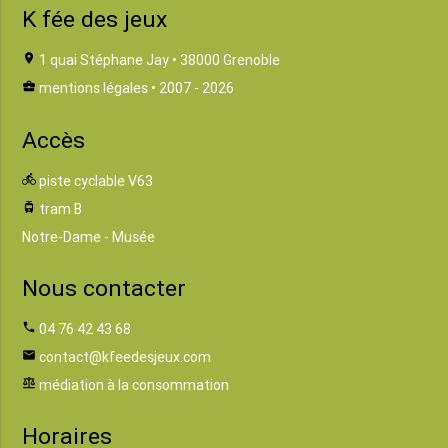
K fée des jeux
location_on
1 quai Stéphane Jay • 38000 Grenoble
business_center
mentions légales
• 2007 - 2026
Accès
directions_bike
piste cyclable V63
tram
tram B
Notre-Dame - Musée
Nous contacter
phone
04 76 42 43 68
email
contact@kfeedesjeux.com
balance
médiation à la consommation
Horaires