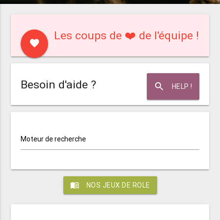
Les coups de ❤️ de l'équipe !
favorite
Besoin d'aide ?
search
HELP !
Moteur de recherche
menu_book
NOS JEUX DE ROLE