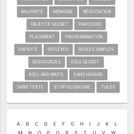
MAJORITÉ
MÉMOIRE
NÉGOCIATION
OBJECTIF SECRET
PARCOURS
PLACEMENT
PROGRAMMATION
RAPIDITÉ
REFLEXES
RÈGLES SIMPLES
RESSOURCES
RÔLE SECRET
ROLL AND WRITE
SANS HASARD
SANS TEXTE
STOP OU ENCORE
TUILES
A
B
C
D
E
F
G
H
I
J
K
L
M
N
O
P
Q
R
S
T
U
V
W