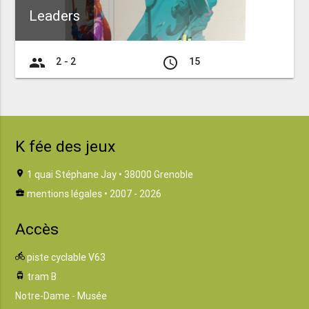
Leaders
group
access_time
2 - 2
15
K fée des jeux
location_on
1 quai Stéphane Jay • 38000 Grenoble
business_center
mentions légales
• 2007 - 2026
Accès
directions_bike
piste cyclable V63
tram
tram B
Notre-Dame - Musée