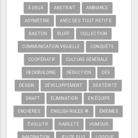
À DEUX
ABSTRAIT
AMBIANCE
ASYMÉTRIE
AVEC DES TOUT PETITS
BASTON
BLUFF
COLLECTION
COMMUNICATION VISUELLE
CONQUÊTE
COOPÉRATIF
CULTURE GÉNÉRALE
DECKBUILDING
DÉDUCTION
DÉS
DESSIN
DÉVELOPPEMENT
DEXTÉRITÉ
DRAFT
ÉLIMINATION
EN ÉQUIPE
ENCHÈRES
ENGLISH RULES 💬
ÉNIGMES
ÉVOLUTIF
HABILETÉ
HUMOUR
IMAGINATION
JEU DE PLIS
LOGIQUE