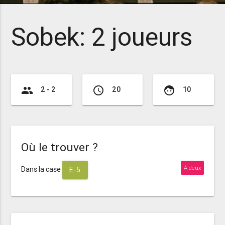
Sobek: 2 joueurs
group
access_time
face
2 - 2
20
10
Où le trouver ?
À deux
Dans la case
E-5