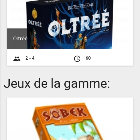
Oltréé
group
access_time
2 - 4
60
Jeux de la gamme: