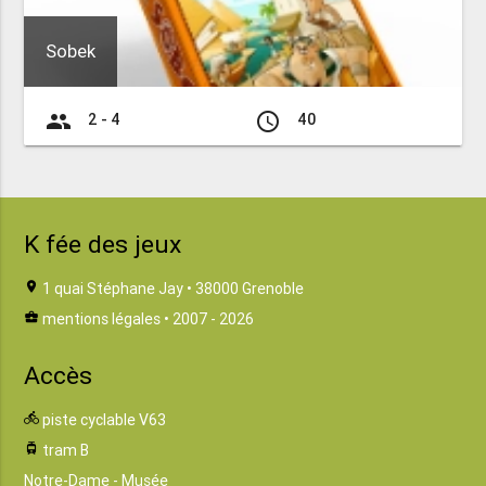
Sobek
group
access_time
2 - 4
40
K fée des jeux
location_on
1 quai Stéphane Jay • 38000 Grenoble
business_center
mentions légales
• 2007 - 2026
Accès
directions_bike
piste cyclable V63
tram
tram B
Notre-Dame - Musée