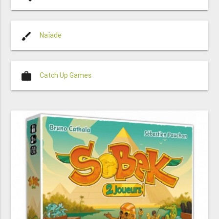
brush
Naïade
work
Catch Up Games