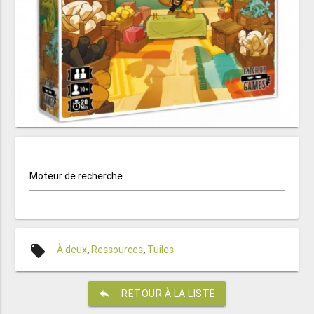
Moteur de recherche
local_offer
À deux
,
Ressources
,
Tuiles
reply
RETOUR À LA LISTE