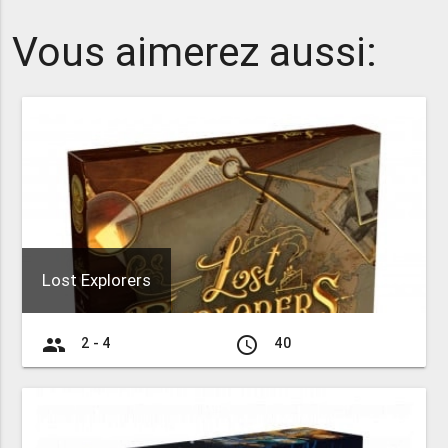
Vous aimerez aussi:
Lost Explorers
group
access_time
2 - 4
40