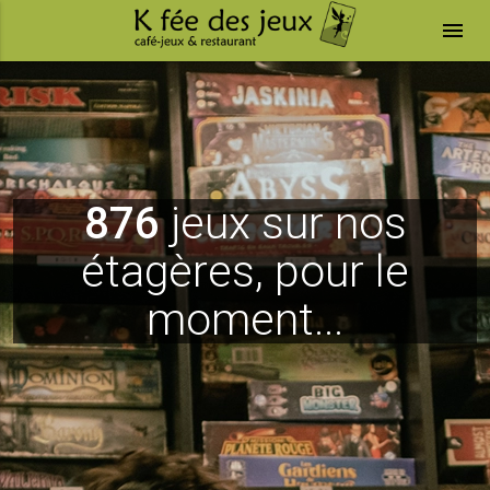
menu
876
jeux sur nos
étagères, pour le
moment...