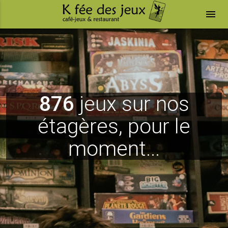
menu
876
jeux sur nos
étagères, pour le
moment...