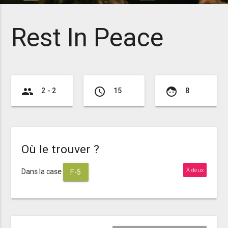
Rest In Peace
group
access_time
face
2 - 2
15
8
Où le trouver ?
À deux
Dans la case
F-5