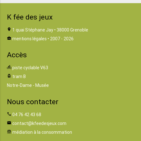
K fée des jeux
location_on
1 quai Stéphane Jay • 38000 Grenoble
business_center
mentions légales
• 2007 - 2026
Accès
directions_bike
piste cyclable V63
tram
tram B
Notre-Dame - Musée
Nous contacter
phone
04 76 42 43 68
email
contact@kfeedesjeux.com
balance
médiation à la consommation