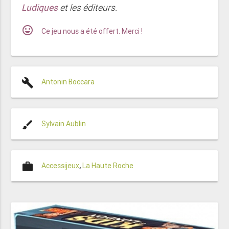
Ludiques
et les éditeurs.
mood
Ce jeu nous a été offert. Merci !
build
Antonin Boccara
brush
Sylvain Aublin
work
Accessijeux
,
La Haute Roche