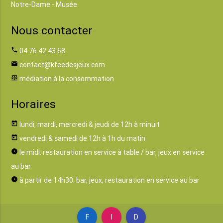
Notre-Dame - Musée
Nous contacter
phone
04 76 42 43 68
email
contact@kfeedesjeux.com
balance
médiation à la consommation
Horaires
today
lundi, mardi, mercredi & jeudi de 12h à minuit
today
vendredi & samedi de 12h à 1h du matin
watch_later
le midi: restauration en service à table / bar, jeux en service
au bar
watch_later
à partir de 14h30: bar, jeux, restauration en service au bar
F
I
D