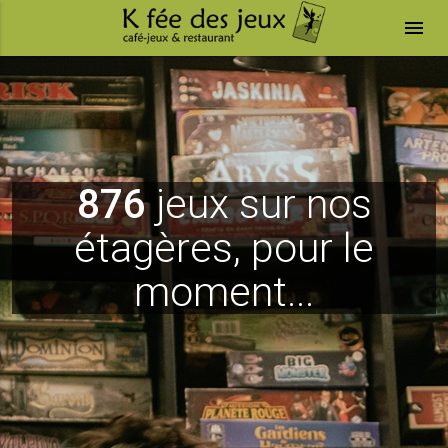
menu
876
jeux sur nos
étagères, pour le
moment...