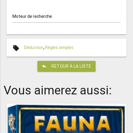
Moteur de recherche
local_offer
Déduction
,
Règles simples
reply
RETOUR À LA LISTE
Vous aimerez aussi: