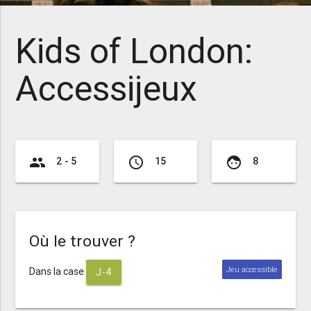
Kids of London:
Accessijeux
group
access_time
face
2 - 5
15
8
Où le trouver ?
Jeu accessible
Dans la case
J-4