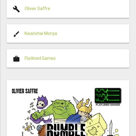
build
Olivier Saffre
brush
Kwanchai Moriya
work
Flatlined Games