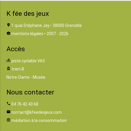
K fée des jeux
location_on
1 quai Stéphane Jay • 38000 Grenoble
business_center
mentions légales
• 2007 - 2026
Accès
directions_bike
piste cyclable V63
tram
tram B
Notre-Dame - Musée
Nous contacter
phone
04 76 42 43 68
email
contact@kfeedesjeux.com
balance
médiation à la consommation