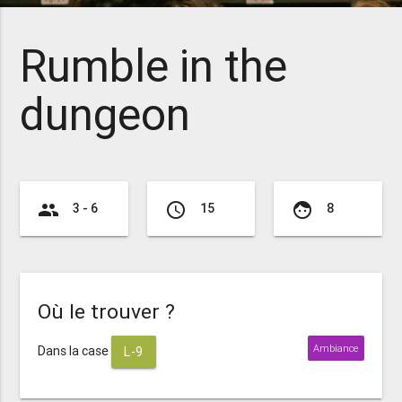
Rumble in the
dungeon
group
access_time
face
3 - 6
15
8
Où le trouver ?
Ambiance
Dans la case
L-9