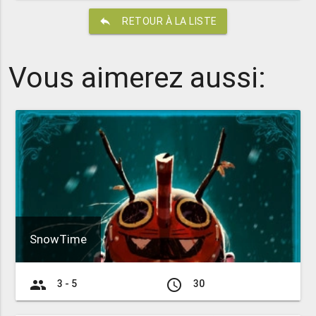
reply
RETOUR À LA LISTE
Vous aimerez aussi:
SnowTime
group
access_time
3 - 5
30