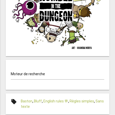
Moteur de recherche
local_offer
Baston
,
Bluff
,
English rules 💬
,
Règles simples
,
Sans
texte