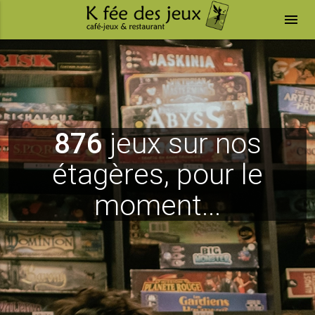
menu
876
jeux sur nos
étagères, pour le
moment...