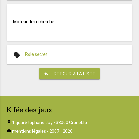
Moteur de recherche
local_offer
Rôle secret
reply
RETOUR À LA LISTE
K fée des jeux
location_on
1 quai Stéphane Jay • 38000 Grenoble
business_center
mentions légales
• 2007 - 2026