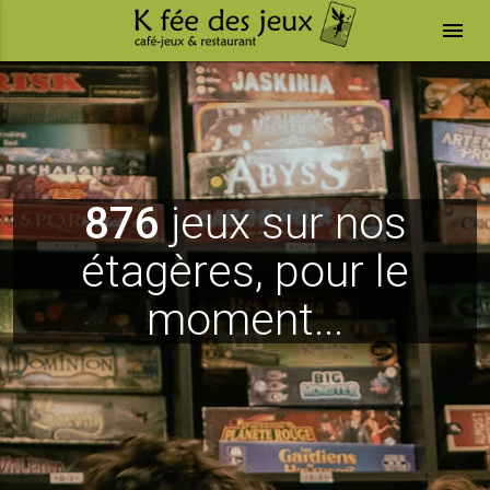
menu
876
jeux sur nos
étagères, pour le
moment...