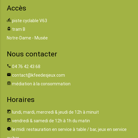
Accès
directions_bike
piste cyclable V63
tram
tram B
Notre-Dame - Musée
Nous contacter
phone
04 76 42 43 68
email
contact@kfeedesjeux.com
balance
médiation à la consommation
Horaires
today
lundi, mardi, mercredi & jeudi de 12h à minuit
today
vendredi & samedi de 12h à 1h du matin
watch_later
le midi: restauration en service à table / bar, jeux en service