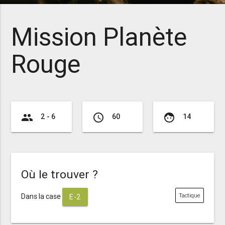
Mission Planète
Rouge
group
access_time
face
2 - 6
60
14
Où le trouver ?
Dans la case
Tactique
E-2