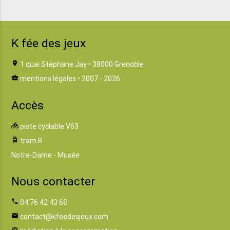
K fée des jeux
location_on
1 quai Stéphane Jay • 38000 Grenoble
business_center
mentions légales
• 2007 - 2026
Accès
directions_bike
piste cyclable V63
tram
tram B
Notre-Dame - Musée
Nous contacter
phone
04 76 42 43 68
email
contact@kfeedesjeux.com