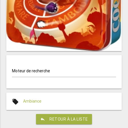
Moteur de recherche
local_offer
Ambiance
reply
RETOUR À LA LISTE