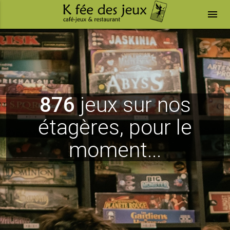
menu
876
jeux sur nos
étagères, pour le
moment...