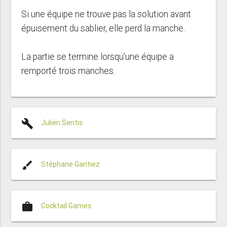
Si une équipe ne trouve pas la solution avant
épuisement du sablier, elle perd la manche.
La partie se termine lorsqu’une équipe a
remporté trois manches.
build
Julien Sentis
brush
Stéphane Gantiez
work
Cocktail Games