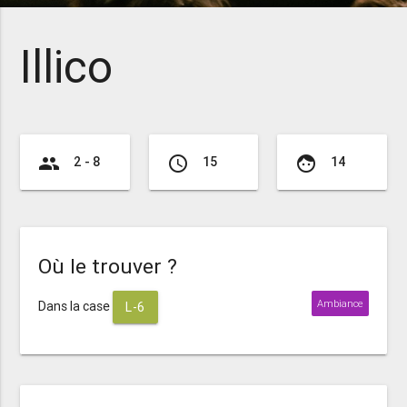
Illico
group
access_time
face
2 - 8
15
14
Où le trouver ?
Ambiance
Dans la case
L-6