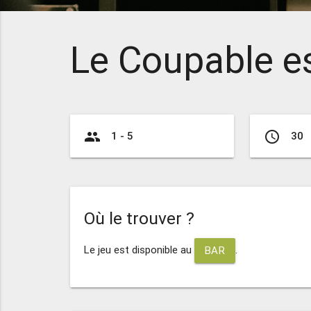
Le Coupable est
group
access_time
1 - 5
30
Où le trouver ?
Le jeu est disponible au
.
BAR