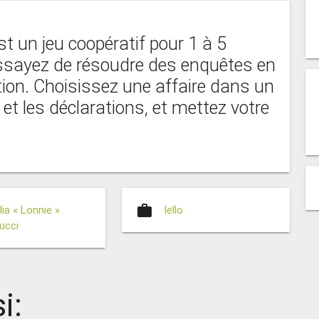
st un jeu coopératif pour 1 à 5
essayez de résoudre des enquêtes en
ction. Choisissez une affaire dans un
et les déclarations, et mettez votre
work
lia « Lonnie »
Iello
ucci
i: