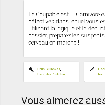
Le Coupable est ... Carnivore e
détectives dans lequel vous 
utilisant la logique et la dédu
dossier, préparez les suspects 
cerveau en marche !
build
brush
Urtis Sulinskas
,
Ceci
Daumilas Ardickas
Petr
Vous aimerez auss