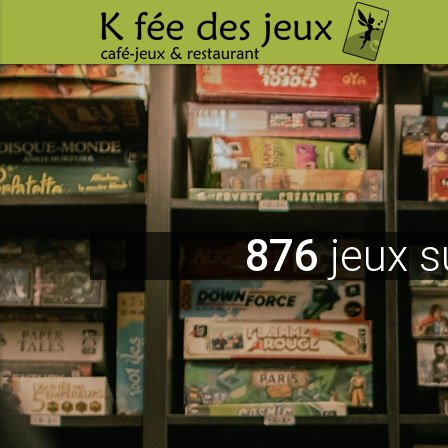
876
jeux s