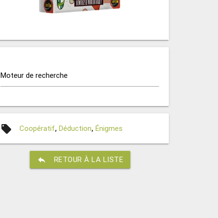
Moteur de recherche
local_offer
Coopératif
,
Déduction
,
Énigmes
reply
RETOUR À LA LISTE