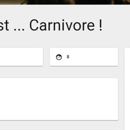
 ... Carnivore !
face
8