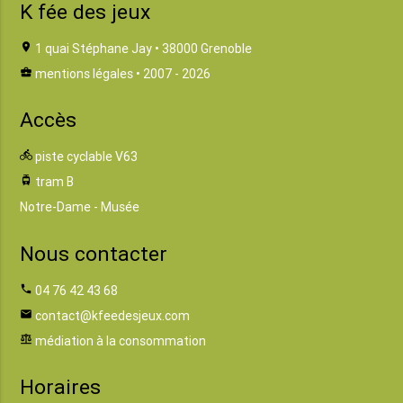
K fée des jeux
location_on
1 quai Stéphane Jay • 38000 Grenoble
business_center
mentions légales
• 2007 - 2026
Accès
directions_bike
piste cyclable V63
tram
tram B
Notre-Dame - Musée
Nous contacter
phone
04 76 42 43 68
email
contact@kfeedesjeux.com
balance
médiation à la consommation
Horaires