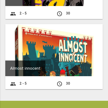
group
access_time
2 - 5
30
Almost innocent
group
access_time
2 - 5
30