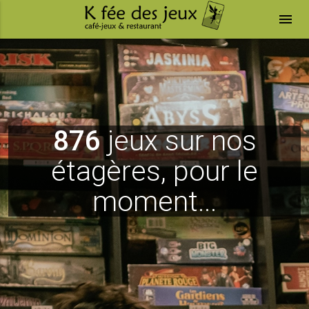
menu
876
jeux sur nos
étagères, pour le
moment...