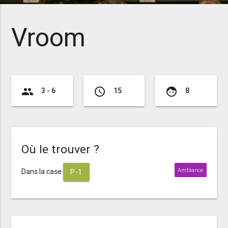
Vroom
group
access_time
face
3 - 6
15
8
Où le trouver ?
Ambiance
Dans la case
P-1