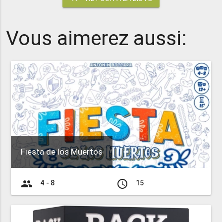
Vous aimerez aussi:
Fiesta de los Muertos
group
access_time
4 - 8
15