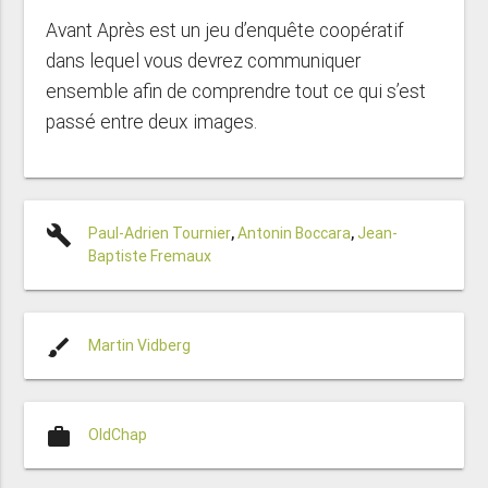
Avant Après est un jeu d’enquête coopératif
dans lequel vous devrez communiquer
ensemble afin de comprendre tout ce qui s’est
passé entre deux images.
build
Paul-Adrien Tournier
,
Antonin Boccara
,
Jean-
Baptiste Fremaux
brush
Martin Vidberg
work
OldChap