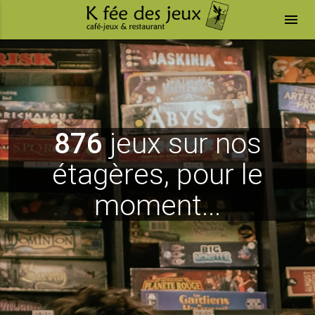
menu
876
jeux sur nos
étagères, pour le
moment...