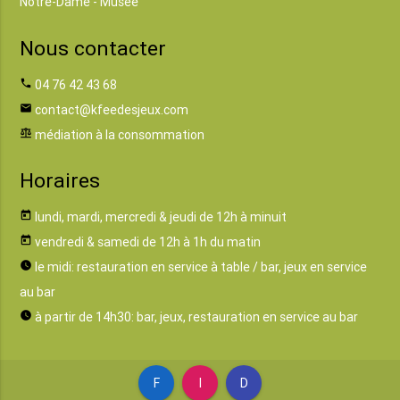
Notre-Dame - Musée
Nous contacter
phone
04 76 42 43 68
email
contact@kfeedesjeux.com
balance
médiation à la consommation
Horaires
today
lundi, mardi, mercredi & jeudi de 12h à minuit
today
vendredi & samedi de 12h à 1h du matin
watch_later
le midi: restauration en service à table / bar, jeux en service
au bar
watch_later
à partir de 14h30: bar, jeux, restauration en service au bar
F
I
D