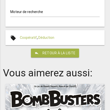
Moteur de recherche
local_offer
Coopératif
,
Déduction
reply
RETOUR À LA LISTE
Vous aimerez aussi: