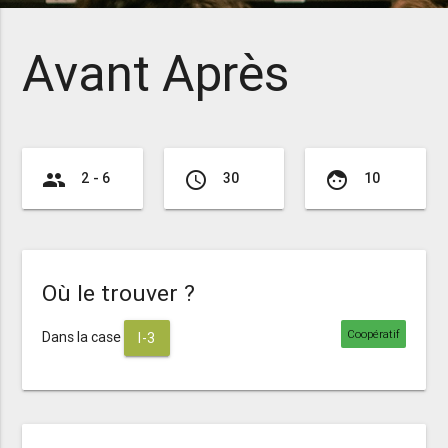
Avant Après
group
access_time
face
2 - 6
30
10
Où le trouver ?
Coopératif
Dans la case
I-3