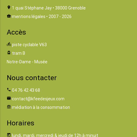
location_on
1 quai Stéphane Jay • 38000 Grenoble
business_center
mentions légales
• 2007 - 2026
Accès
directions_bike
piste cyclable V63
tram
tram B
Notre-Dame - Musée
Nous contacter
phone
04 76 42 43 68
email
contact@kfeedesjeux.com
balance
médiation à la consommation
Horaires
today
lundi, mardi, mercredi & jeudi de 12h à minuit