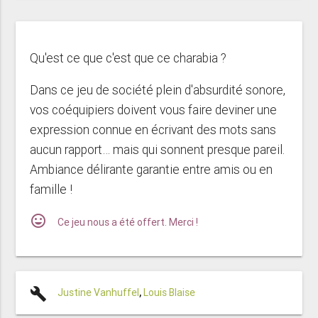
Qu'est ce que c'est que ce charabia ?
Dans ce jeu de société plein d'absurdité sonore,
vos coéquipiers doivent vous faire deviner une
expression connue en écrivant des mots sans
aucun rapport… mais qui sonnent presque pareil.
Ambiance délirante garantie entre amis ou en
famille !
mood
Ce jeu nous a été offert. Merci !
build
Justine Vanhuffel
,
Louis Blaise