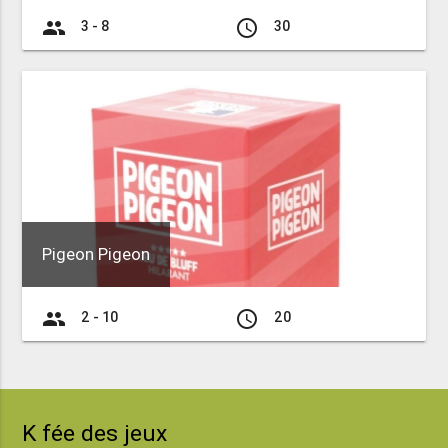
group
access_time
3 - 8
30
Pigeon Pigeon
group
access_time
2 - 10
20
K fée des jeux