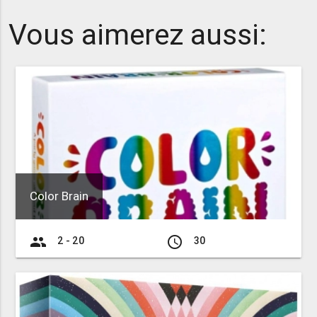
Vous aimerez aussi:
Color Brain
group
access_time
2 - 20
30