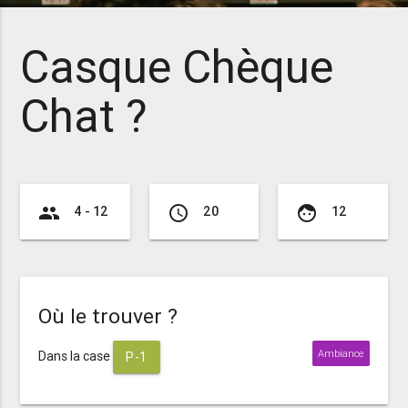
Casque Chèque
Chat ?
group
access_time
face
4 - 12
20
12
Où le trouver ?
Ambiance
Dans la case
P-1