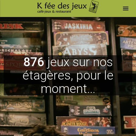
menu
876
jeux sur nos
étagères, pour le
moment...