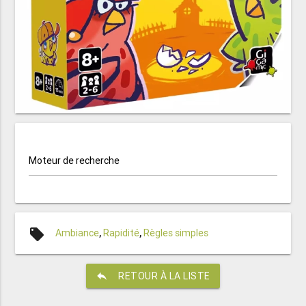
Moteur de recherche
local_offer
Ambiance
,
Rapidité
,
Règles simples
reply
RETOUR À LA LISTE