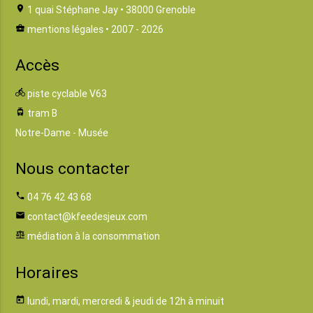
location_on
1 quai Stéphane Jay • 38000 Grenoble
business_center
mentions légales
• 2007 - 2026
Accès
directions_bike
piste cyclable V63
tram
tram B
Notre-Dame - Musée
Nous contacter
phone
04 76 42 43 68
email
contact@kfeedesjeux.com
balance
médiation à la consommation
Horaires
today
lundi, mardi, mercredi & jeudi de 12h à minuit