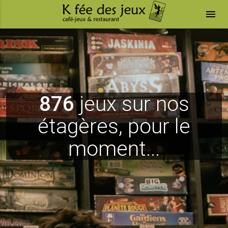
menu
876
jeux sur nos
étagères, pour le
moment...