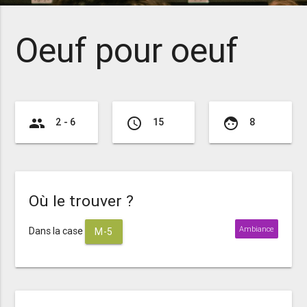
Oeuf pour oeuf
group
access_time
face
2 - 6
15
8
Où le trouver ?
Ambiance
Dans la case
M-5