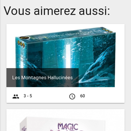
Vous aimerez aussi:
Les Montagnes Hallucinées
group
access_time
3 - 5
60