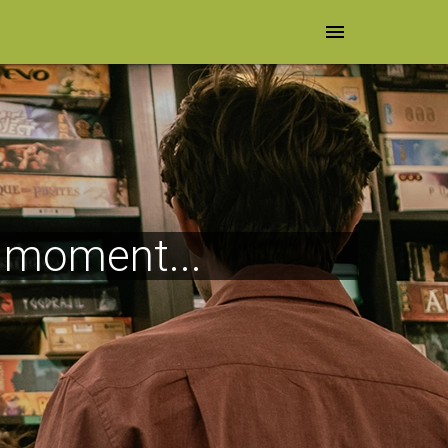
menu
e moment...