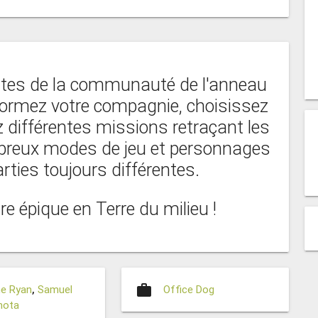
antes de la communauté de l'anneau
 Formez votre compagnie, choisissez
 différentes missions retraçant les
breux modes de jeu et personnages
ties toujours différentes.
 épique en Terre du milieu !
work
ne Ryan
,
Samuel
Office Dog
mota