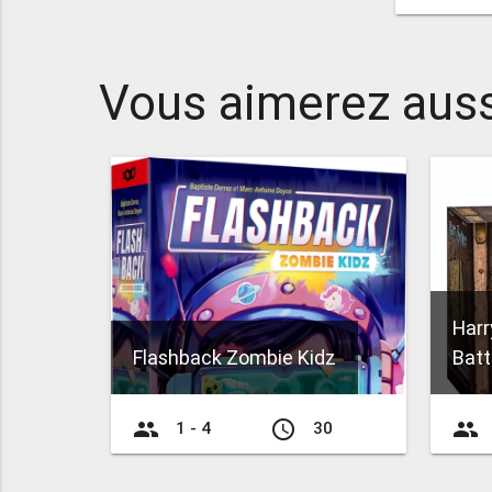
Vous aimerez auss
Harr
Flashback Zombie Kidz
Batt
group
access_time
group
1 - 4
30