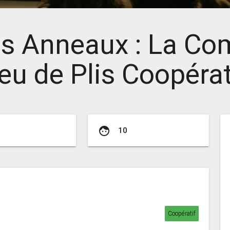
es Anneaux : La C
Jeu de Plis Coopérat
face
10
Coopératif