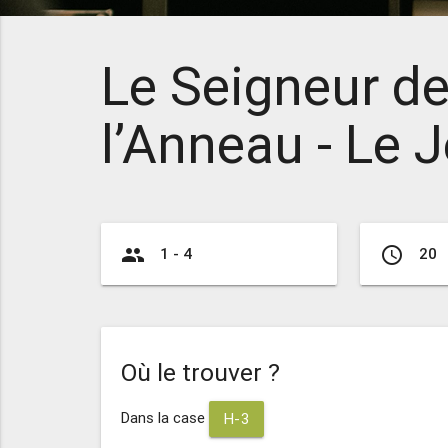
Le Seigneur d
l’Anneau - Le 
group
access_time
1 - 4
20
Où le trouver ?
Dans la case
H-3