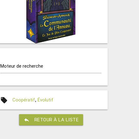
Moteur de recherche
local_offer
Coopératif
,
Évolutif
reply
RETOUR À LA LISTE