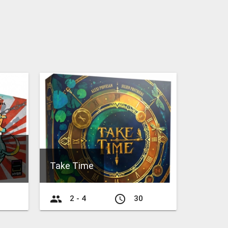
Take Time
group
access_time
2 - 4
30