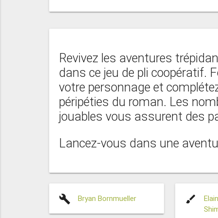
Revivez les aventures trépid
dans ce jeu de pli coopératif.
votre personnage et complétez
péripéties du roman. Les nom
jouables vous assurent des par
Lancez-vous dans une aventure
build
brush
Bryan Bornmueller
Elai
Shi