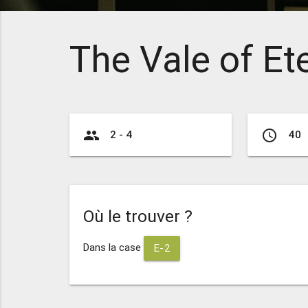
The Vale of Ete
group
access_time
2 - 4
40
Où le trouver ?
Dans la case
E-2