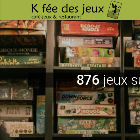
876
jeux s