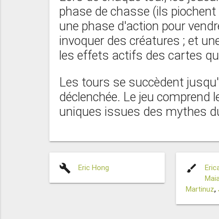
phase de chasse (ils piochent 
une phase d'action pour vendre
invoquer des créatures ; et une
les effets actifs des cartes qu
Les tours se succèdent jusqu'à
déclenchée. Le jeu comprend l
uniques issues des mythes du
build
brush
Eric Hong
Eric
Mai
Martinuz
,