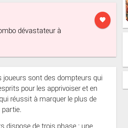
favorite
combo dévastateur à
es joueurs sont des dompteurs qui
prits pour les apprivoiser et en
 qui réussit à marquer le plus de
partie.
rs dispose de trois phase : une