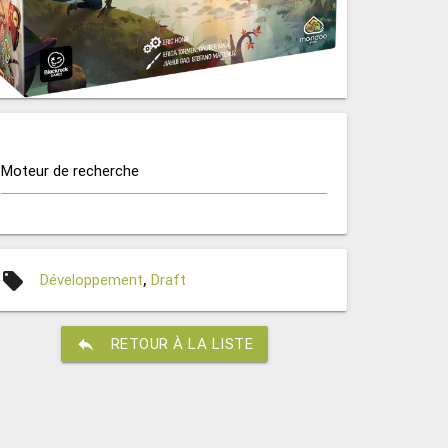
Moteur de recherche
local_offer
Développement
,
Draft
reply
RETOUR À LA LISTE