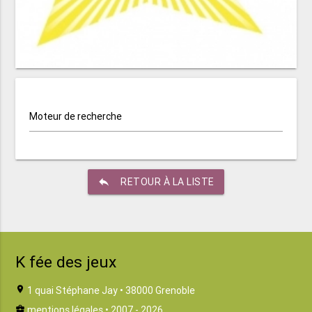
Moteur de recherche
reply
RETOUR À LA LISTE
K fée des jeux
location_on
1 quai Stéphane Jay • 38000 Grenoble
business_center
mentions légales
• 2007 - 2026