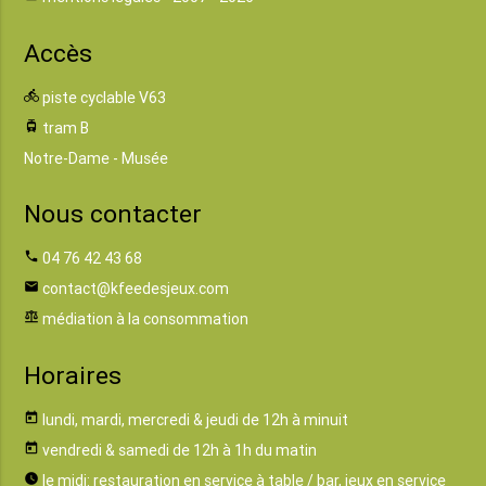
Accès
directions_bike
piste cyclable V63
tram
tram B
Notre-Dame - Musée
Nous contacter
phone
04 76 42 43 68
email
contact@kfeedesjeux.com
balance
médiation à la consommation
Horaires
today
lundi, mardi, mercredi & jeudi de 12h à minuit
today
vendredi & samedi de 12h à 1h du matin
watch_later
le midi: restauration en service à table / bar, jeux en service