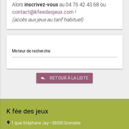
Alors
inscrivez-vous
au 04 76 42 43 68 ou
contact@kfeedesjeux.com
!
(accès aux jeux au tarif habituel)
Moteur de recherche
reply
RETOUR À LA LISTE
K fée des jeux
location_on
1 quai Stéphane Jay • 38000 Grenoble