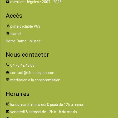
business_center
mentions légales
• 2007 - 2026
Accès
directions_bike
piste cyclable V63
tram
tram B
Notre-Dame - Musée
Nous contacter
phone
04 76 42 43 68
email
contact@kfeedesjeux.com
balance
médiation à la consommation
Horaires
today
lundi, mardi, mercredi & jeudi de 12h à minuit
today
vendredi & samedi de 12h à 1h du matin