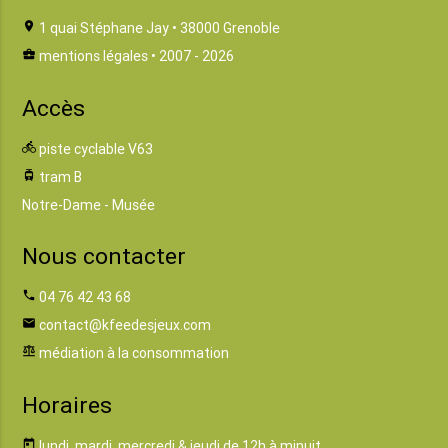
location_on
1 quai Stéphane Jay • 38000 Grenoble
business_center
mentions légales
• 2007 - 2026
Accès
directions_bike
piste cyclable V63
tram
tram B
Notre-Dame - Musée
Nous contacter
phone
04 76 42 43 68
email
contact@kfeedesjeux.com
balance
médiation à la consommation
Horaires
today
lundi, mardi, mercredi & jeudi de 12h à minuit