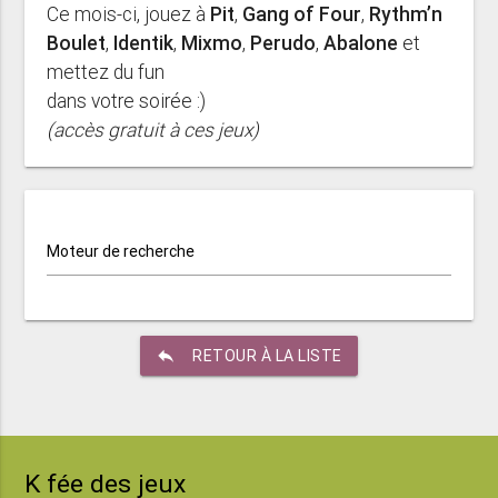
Ce mois-ci, jouez à
Pit
,
Gang of Four
,
Rythm’n
Boulet
,
Identik
,
Mixmo
,
Perudo
,
Abalone
et
mettez du fun
dans votre soirée :)
(accès gratuit à ces jeux)
Moteur de recherche
reply
RETOUR À LA LISTE
K fée des jeux