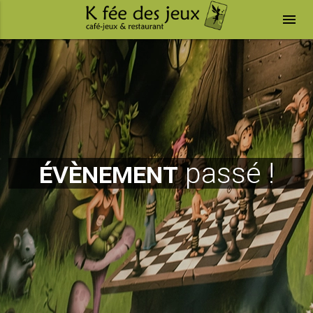
menu
évènement
passé !