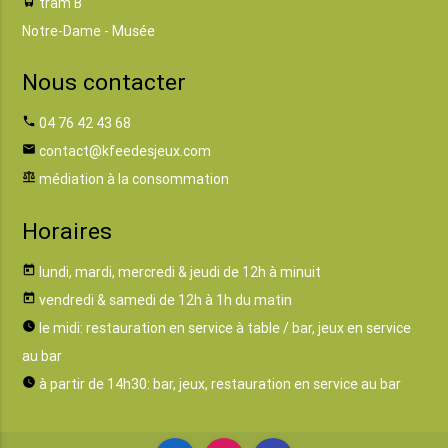
tram
tram B
Notre-Dame - Musée
Nous contacter
phone
04 76 42 43 68
email
contact@kfeedesjeux.com
balance
médiation à la consommation
Horaires
today
lundi, mardi, mercredi & jeudi de 12h à minuit
today
vendredi & samedi de 12h à 1h du matin
watch_later
le midi: restauration en service à table / bar, jeux en service
au bar
watch_later
à partir de 14h30: bar, jeux, restauration en service au bar