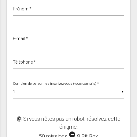
Prénom *
E-mail *
Téléphone *
Combien de personnes inscrivez-vous (vous compris) *
▼
🤖 Si vous n'êtes pas un robot, résolvez cette
énigme:
remove_circle
50 missions
8 Bit Box