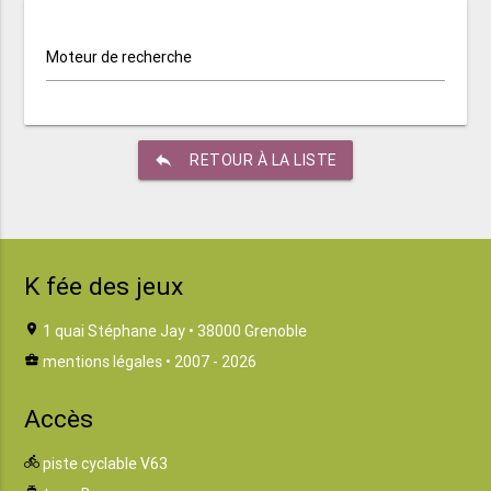
Moteur de recherche
reply
RETOUR À LA LISTE
K fée des jeux
location_on
1 quai Stéphane Jay • 38000 Grenoble
business_center
mentions légales
• 2007 - 2026
Accès
directions_bike
piste cyclable V63