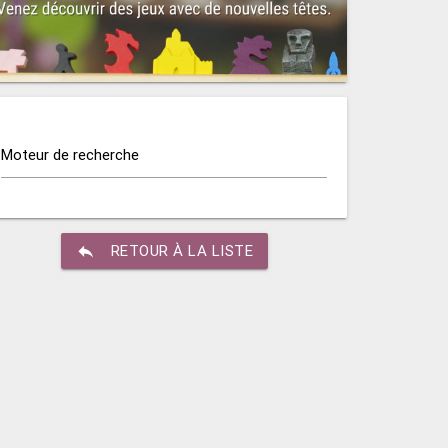
Moteur de recherche
reply
RETOUR À LA LISTE