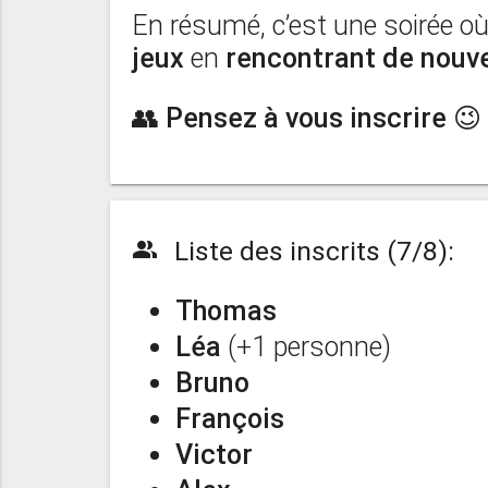
En résumé, c’est une soirée o
jeux
en
rencontrant de nouv
👥 Pensez à vous inscrire 😉
Liste des inscrits (7/8):
people_alt
Thomas
Léa
(+1 personne)
Bruno
François
Victor