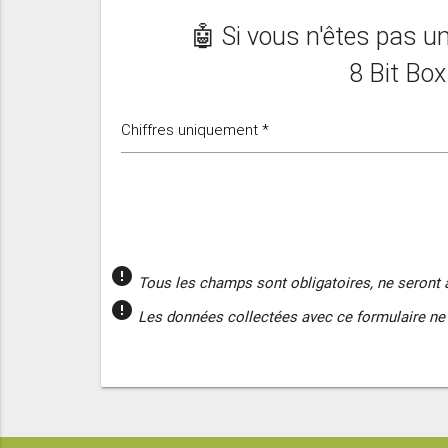
🤖 Si vous n'êtes pas un
8 Bit Bo
Chiffres uniquement *
error
Tous les champs sont obligatoires, ne seront 
error
Les données collectées avec ce formulaire ne 