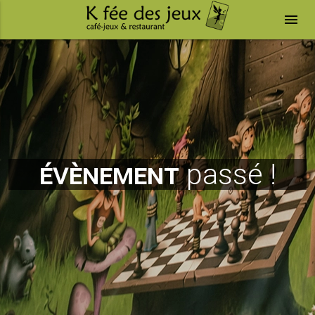
menu
évènement
passé !