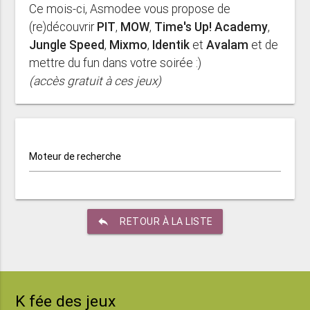
Ce mois-ci, Asmodee vous propose de
(re)découvrir
PIT
,
MOW
,
Time's Up! Academy
,
Jungle Speed
,
Mixmo
,
Identik
et
Avalam
et de
mettre du fun dans votre soirée :)
(accès gratuit à ces jeux)
Moteur de recherche
reply
RETOUR À LA LISTE
K fée des jeux