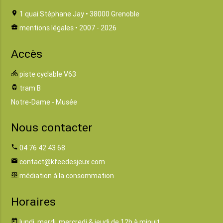
location_on
1 quai Stéphane Jay • 38000 Grenoble
business_center
mentions légales
• 2007 - 2026
Accès
directions_bike
piste cyclable V63
tram
tram B
Notre-Dame - Musée
Nous contacter
phone
04 76 42 43 68
email
contact@kfeedesjeux.com
balance
médiation à la consommation
Horaires
today
lundi, mardi, mercredi & jeudi de 12h à minuit