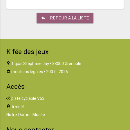
reply
RETOUR À LA LISTE
K fée des jeux
location_on
1 quai Stéphane Jay • 38000 Grenoble
business_center
mentions légales
• 2007 - 2026
Accès
directions_bike
piste cyclable V63
tram
tram B
Notre-Dame - Musée
Nous contacter