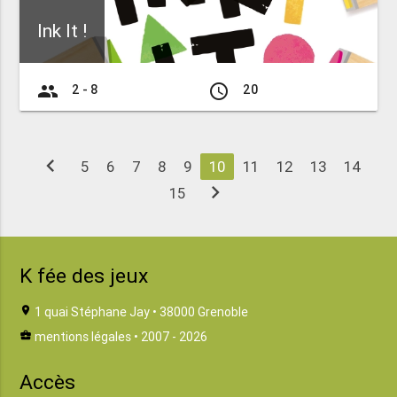
Ink It !
group
access_time
2 - 8
20
chevron_left
5
6
7
8
9
10
11
12
13
14
chevron_right
15
K fée des jeux
location_on
1 quai Stéphane Jay • 38000 Grenoble
business_center
mentions légales
• 2007 - 2026
Accès