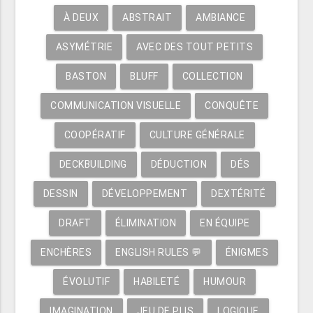
À DEUX
ABSTRAIT
AMBIANCE
ASYMÉTRIE
AVEC DES TOUT PETITS
BASTON
BLUFF
COLLECTION
COMMUNICATION VISUELLE
CONQUÊTE
COOPÉRATIF
CULTURE GÉNÉRALE
DECKBUILDING
DÉDUCTION
DÉS
DESSIN
DÉVELOPPEMENT
DEXTÉRITÉ
DRAFT
ÉLIMINATION
EN ÉQUIPE
ENCHÈRES
ENGLISH RULES 💬
ÉNIGMES
ÉVOLUTIF
HABILETÉ
HUMOUR
IMAGINATION
JEU DE PLIS
LOGIQUE