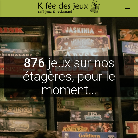
menu
876
jeux sur nos
étagères, pour le
moment...