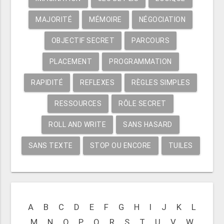
MAJORITÉ
MÉMOIRE
NÉGOCIATION
OBJECTIF SECRET
PARCOURS
PLACEMENT
PROGRAMMATION
RAPIDITÉ
REFLEXES
RÈGLES SIMPLES
RESSOURCES
RÔLE SECRET
ROLL AND WRITE
SANS HASARD
SANS TEXTE
STOP OU ENCORE
TUILES
A
B
C
D
E
F
G
H
I
J
K
L
M
N
O
P
Q
R
S
T
U
V
W