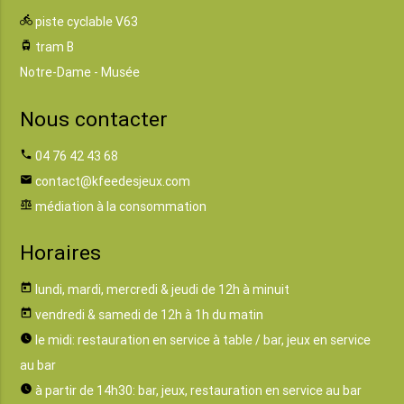
directions_bike
piste cyclable V63
tram
tram B
Notre-Dame - Musée
Nous contacter
phone
04 76 42 43 68
email
contact@kfeedesjeux.com
balance
médiation à la consommation
Horaires
today
lundi, mardi, mercredi & jeudi de 12h à minuit
today
vendredi & samedi de 12h à 1h du matin
watch_later
le midi: restauration en service à table / bar, jeux en service
au bar
watch_later
à partir de 14h30: bar, jeux, restauration en service au bar