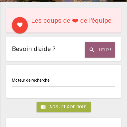
Les coups de ❤️ de l'équipe !
favorite
Besoin d'aide ?
search
HELP !
Moteur de recherche
menu_book
NOS JEUX DE ROLE