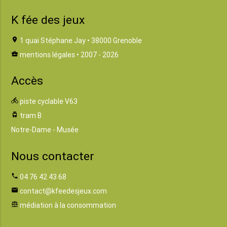
K fée des jeux
location_on
1 quai Stéphane Jay • 38000 Grenoble
business_center
mentions légales
• 2007 - 2026
Accès
directions_bike
piste cyclable V63
tram
tram B
Notre-Dame - Musée
Nous contacter
phone
04 76 42 43 68
email
contact@kfeedesjeux.com
balance
médiation à la consommation