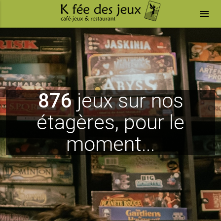
menu
876
jeux sur nos
étagères, pour le
moment...