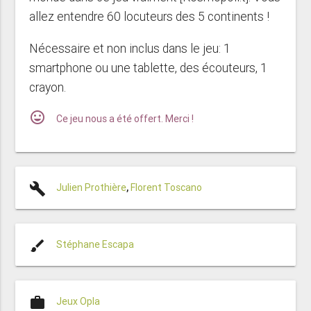
allez entendre 60 locuteurs des 5 continents !
Nécessaire et non inclus dans le jeu: 1
smartphone ou une tablette, des écouteurs, 1
crayon.
mood
Ce jeu nous a été offert. Merci !
build
Julien Prothière
,
Florent Toscano
brush
Stéphane Escapa
work
Jeux Opla