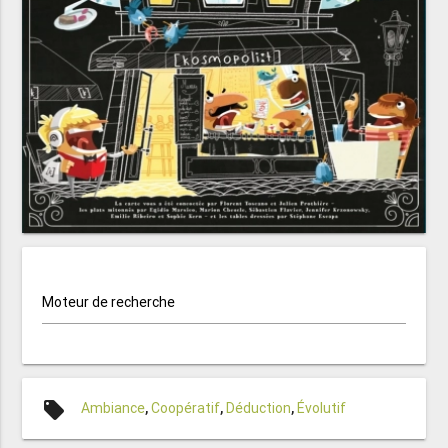
Moteur de recherche
local_offer
Ambiance
,
Coopératif
,
Déduction
,
Évolutif