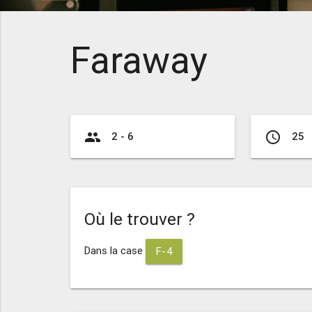
Faraway
group
access_time
2 - 6
25
Où le trouver ?
Dans la case
F-4