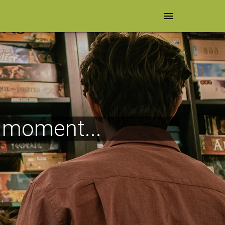
menu
e moment...