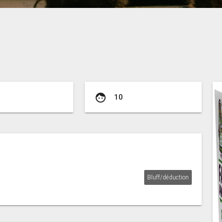
face
10
Bluff/déduction