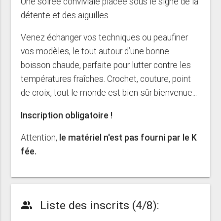
Une soirée conviviale placée sous le signe de la
détente et des aiguilles.
Venez échanger vos techniques ou peaufiner
vos modèles, le tout autour d’une bonne
boisson chaude, parfaite pour lutter contre les
températures fraîches. Crochet, couture, point
de croix, tout le monde est bien-sûr bienvenue...
Inscription obligatoire !
Attention,
le matériel n'est pas fourni par le K
fée.
Liste des inscrits (4/8):
people_alt