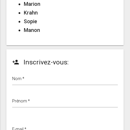
Marion
Krahn
Sopie
Manon
Inscrivez-vous:
person_add
Nom *
Prénom *
E-mail *