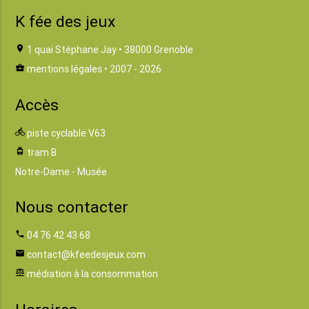
K fée des jeux
location_on
1 quai Stéphane Jay • 38000 Grenoble
business_center
mentions légales
• 2007 - 2026
Accès
directions_bike
piste cyclable V63
tram
tram B
Notre-Dame - Musée
Nous contacter
phone
04 76 42 43 68
email
contact@kfeedesjeux.com
balance
médiation à la consommation