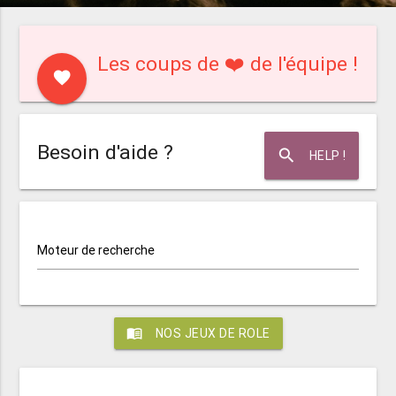
Les coups de ❤️ de l'équipe !
favorite
Besoin d'aide ?
search
HELP !
Moteur de recherche
menu_book
NOS JEUX DE ROLE