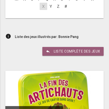
X
Y
Z
#
info
Liste des jeux illustrés par: Bonnie Pang
reply
LISTE COMPLÈTE DES JEUX