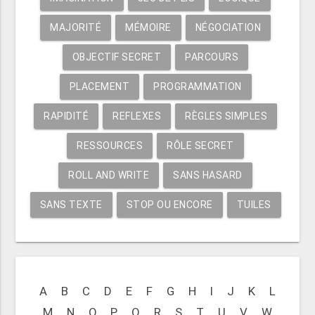
MAJORITÉ
MÉMOIRE
NÉGOCIATION
OBJECTIF SECRET
PARCOURS
PLACEMENT
PROGRAMMATION
RAPIDITÉ
REFLEXES
RÈGLES SIMPLES
RESSOURCES
RÔLE SECRET
ROLL AND WRITE
SANS HASARD
SANS TEXTE
STOP OU ENCORE
TUILES
A
B
C
D
E
F
G
H
I
J
K
L
M
N
O
P
Q
R
S
T
U
V
W