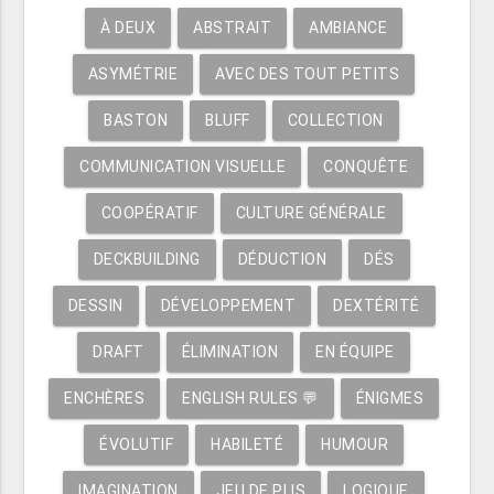
À DEUX
ABSTRAIT
AMBIANCE
ASYMÉTRIE
AVEC DES TOUT PETITS
BASTON
BLUFF
COLLECTION
COMMUNICATION VISUELLE
CONQUÊTE
COOPÉRATIF
CULTURE GÉNÉRALE
DECKBUILDING
DÉDUCTION
DÉS
DESSIN
DÉVELOPPEMENT
DEXTÉRITÉ
DRAFT
ÉLIMINATION
EN ÉQUIPE
ENCHÈRES
ENGLISH RULES 💬
ÉNIGMES
ÉVOLUTIF
HABILETÉ
HUMOUR
IMAGINATION
JEU DE PLIS
LOGIQUE