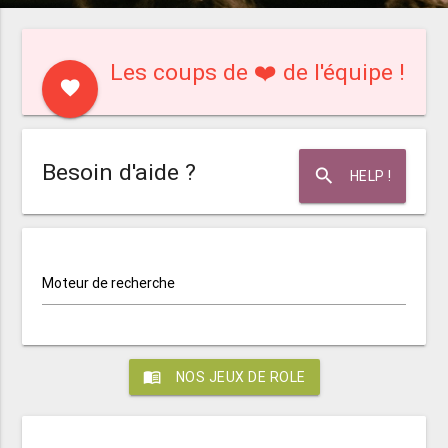
Les coups de ❤️ de l'équipe !
favorite
Besoin d'aide ?
search
HELP !
Moteur de recherche
menu_book
NOS JEUX DE ROLE