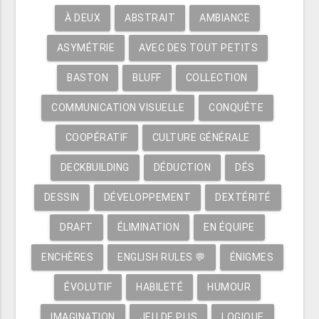
À DEUX
ABSTRAIT
AMBIANCE
ASYMÉTRIE
AVEC DES TOUT PETITS
BASTON
BLUFF
COLLECTION
COMMUNICATION VISUELLE
CONQUÊTE
COOPÉRATIF
CULTURE GÉNÉRALE
DECKBUILDING
DÉDUCTION
DÉS
DESSIN
DÉVELOPPEMENT
DEXTÉRITÉ
DRAFT
ÉLIMINATION
EN ÉQUIPE
ENCHÈRES
ENGLISH RULES 💬
ÉNIGMES
ÉVOLUTIF
HABILETÉ
HUMOUR
IMAGINATION
JEU DE PLIS
LOGIQUE