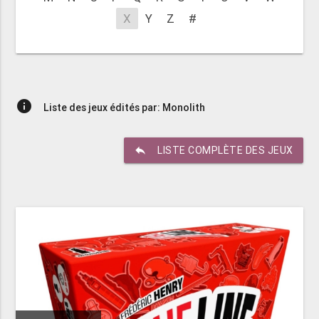
X
Y
Z
#
info
Liste des jeux édités par: Monolith
reply
LISTE COMPLÈTE DES JEUX