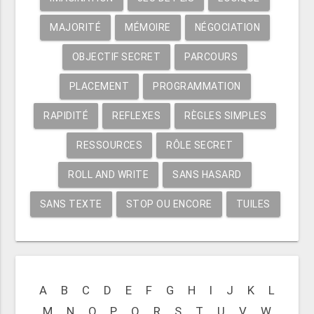
MAJORITÉ
MÉMOIRE
NÉGOCIATION
OBJECTIF SECRET
PARCOURS
PLACEMENT
PROGRAMMATION
RAPIDITÉ
REFLEXES
RÈGLES SIMPLES
RESSOURCES
RÔLE SECRET
ROLL AND WRITE
SANS HASARD
SANS TEXTE
STOP OU ENCORE
TUILES
A
B
C
D
E
F
G
H
I
J
K
L
M
N
O
P
Q
R
S
T
U
V
W