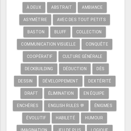
À DEUX
ABSTRAIT
AMBIANCE
ASYMÉTRIE
AVEC DES TOUT PETITS
BASTON
BLUFF
COLLECTION
COMMUNICATION VISUELLE
CONQUÊTE
COOPÉRATIF
CULTURE GÉNÉRALE
DECKBUILDING
DÉDUCTION
DÉS
DESSIN
DÉVELOPPEMENT
DEXTÉRITÉ
DRAFT
ÉLIMINATION
EN ÉQUIPE
ENCHÈRES
ENGLISH RULES 💬
ÉNIGMES
ÉVOLUTIF
HABILETÉ
HUMOUR
IMAGINATION
JEU DE PLIS
LOGIQUE