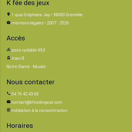
K fée des jeux
location_on
1 quai Stéphane Jay • 38000 Grenoble
business_center
mentions légales
• 2007 - 2026
Accès
directions_bike
piste cyclable V63
tram
tram B
Notre-Dame - Musée
Nous contacter
phone
04 76 42 43 68
email
contact@kfeedesjeux.com
balance
médiation à la consommation
Horaires