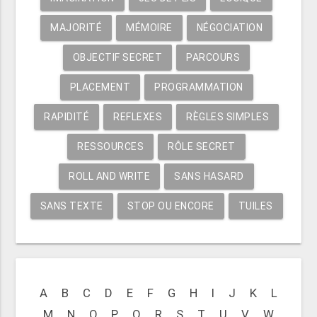
MAJORITÉ
MÉMOIRE
NÉGOCIATION
OBJECTIF SECRET
PARCOURS
PLACEMENT
PROGRAMMATION
RAPIDITÉ
REFLEXES
RÈGLES SIMPLES
RESSOURCES
RÔLE SECRET
ROLL AND WRITE
SANS HASARD
SANS TEXTE
STOP OU ENCORE
TUILES
A
B
C
D
E
F
G
H
I
J
K
L
M
N
O
P
Q
R
S
T
U
V
W