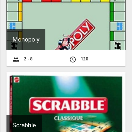
Monopoly
group
access_time
2 - 8
120
Scrabble