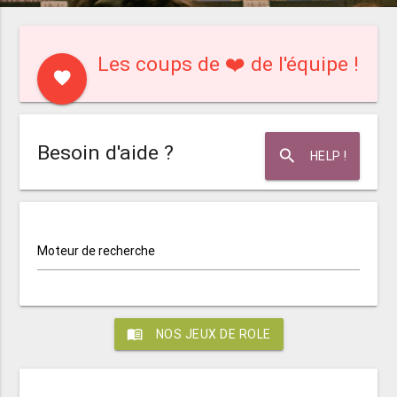
Les coups de ❤️ de l'équipe !
favorite
Besoin d'aide ?
search
HELP !
Moteur de recherche
menu_book
NOS JEUX DE ROLE