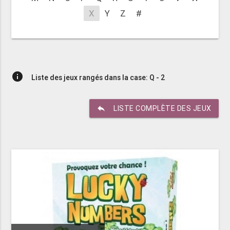
X
Y
Z
#
info
Liste des jeux rangés dans la case: Q - 2
reply
LISTE COMPLÈTE DES JEUX