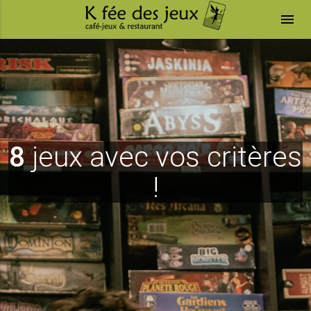
menu
8
jeux avec vos critères
!