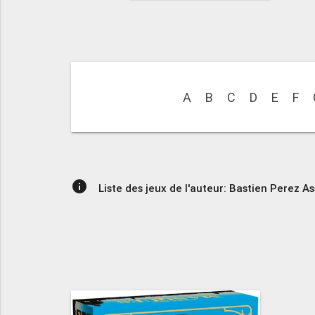
A
B
C
D
E
F
info
Liste des jeux de l'auteur: Bastien Perez As