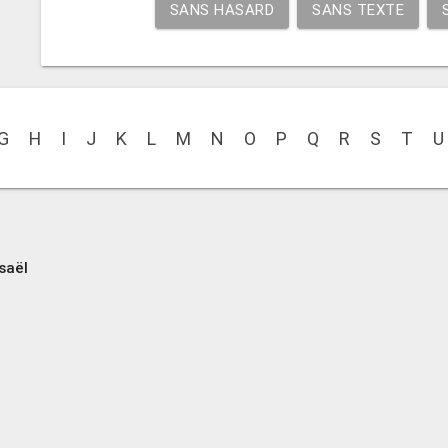
SANS HASARD
SANS TEXTE
G
H
I
J
K
L
M
N
O
P
Q
R
S
T
U
saël