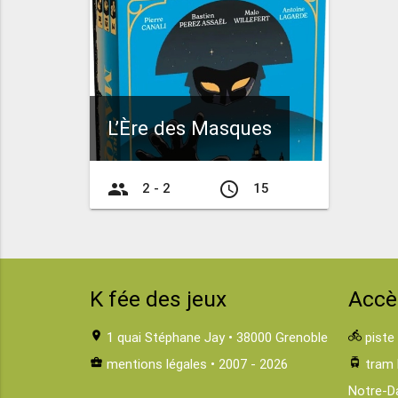
L’Ère des Masques
group
access_time
2 - 2
15
K fée des jeux
Accè
location_on
1 quai Stéphane Jay • 38000 Grenoble
directions_bike
piste
business_center
mentions légales
• 2007 - 2026
tram
tram 
Notre-D