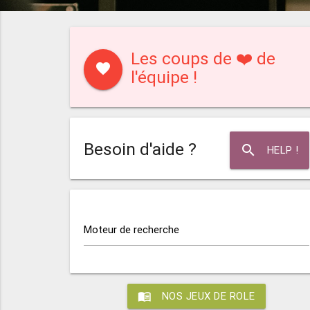
Les coups de ❤️ de
favorite
l'équipe !
Besoin d'aide ?
search
HELP !
Moteur de recherche
menu_book
NOS JEUX DE ROLE