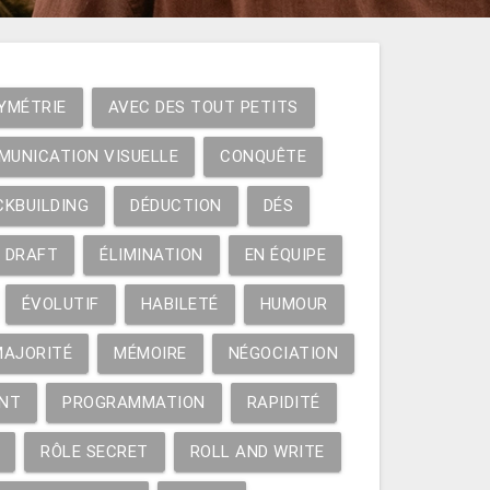
YMÉTRIE
AVEC DES TOUT PETITS
MUNICATION VISUELLE
CONQUÊTE
CKBUILDING
DÉDUCTION
DÉS
DRAFT
ÉLIMINATION
EN ÉQUIPE
ÉVOLUTIF
HABILETÉ
HUMOUR
MAJORITÉ
MÉMOIRE
NÉGOCIATION
NT
PROGRAMMATION
RAPIDITÉ
RÔLE SECRET
ROLL AND WRITE