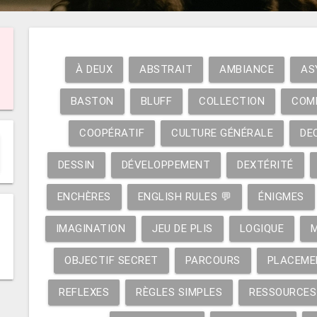
À DEUX
ABSTRAIT
AMBIANCE
AS
BASTON
BLUFF
COLLECTION
COM
COOPÉRATIF
CULTURE GÉNÉRALE
DE
DESSIN
DÉVELOPPEMENT
DEXTÉRITÉ
ENCHÈRES
ENGLISH RULES 💬
ÉNIGMES
IMAGINATION
JEU DE PLIS
LOGIQUE
OBJECTIF SECRET
PARCOURS
PLACEME
REFLEXES
RÈGLES SIMPLES
RESSOURCES