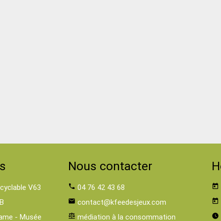
s
Nous contacter
H
 cyclable V63
phone
04 76 42 43 68
today
B
email
contact@kfeedesjeux.com
today
ame - Musée
balance
médiation à la consommation
watch_later