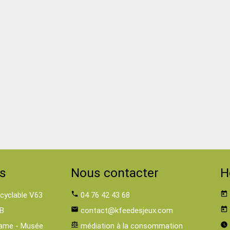
s
Nous contacter
H
 cyclable V63
phone
04 76 42 43 68
today
B
email
contact@kfeedesjeux.com
today
ame - Musée
balance
médiation à la consommation
watch_later