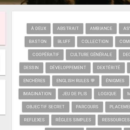
À DEUX
ABSTRAIT
AMBIANCE
AS
BASTON
BLUFF
COLLECTION
COM
COOPÉRATIF
CULTURE GÉNÉRALE
DE
DESSIN
DÉVELOPPEMENT
DEXTÉRITÉ
ENCHÈRES
ENGLISH RULES 💬
ÉNIGMES
IMAGINATION
JEU DE PLIS
LOGIQUE
OBJECTIF SECRET
PARCOURS
PLACEME
REFLEXES
RÈGLES SIMPLES
RESSOURCES