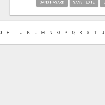
SANS HASARD
SANS TEXTE
G
H
I
J
K
L
M
N
O
P
Q
R
S
T
U