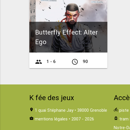
Butterfly Effect: Alter
Ego
group
access_time
1 - 6
90
K fée des jeux
Accè
location_on
1 quai Stéphane Jay • 38000 Grenoble
directions_bike
piste
business_center
mentions légales
• 2007 - 2026
tram
tram 
Notre-D