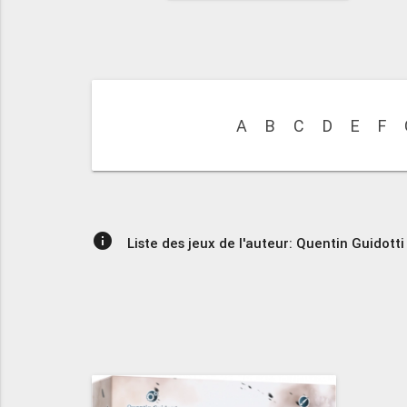
A
B
C
D
E
F
info
Liste des jeux de l'auteur: Quentin Guidotti