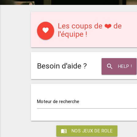
Les coups de ❤️ de
favorite
l'équipe !
Besoin d'aide ?
search
HELP !
Moteur de recherche
menu_book
NOS JEUX DE ROLE