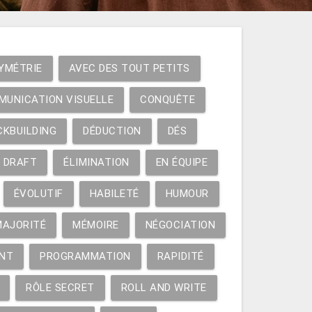
YMÉTRIE
AVEC DES TOUT PETITS
MUNICATION VISUELLE
CONQUÊTE
CKBUILDING
DÉDUCTION
DÉS
DRAFT
ÉLIMINATION
EN ÉQUIPE
ÉVOLUTIF
HABILETÉ
HUMOUR
MAJORITÉ
MÉMOIRE
NÉGOCIATION
NT
PROGRAMMATION
RAPIDITÉ
RÔLE SECRET
ROLL AND WRITE