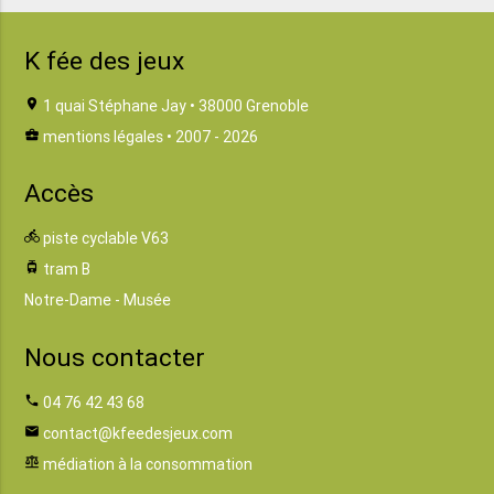
K fée des jeux
location_on
1 quai Stéphane Jay • 38000 Grenoble
business_center
mentions légales
• 2007 - 2026
Accès
directions_bike
piste cyclable V63
tram
tram B
Notre-Dame - Musée
Nous contacter
phone
04 76 42 43 68
email
contact@kfeedesjeux.com
balance
médiation à la consommation