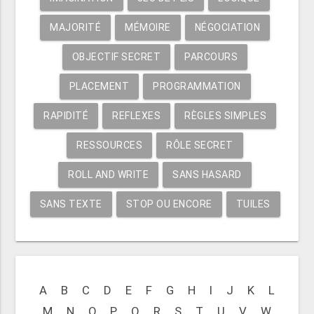
MAJORITÉ
MÉMOIRE
NÉGOCIATION
OBJECTIF SECRET
PARCOURS
PLACEMENT
PROGRAMMATION
RAPIDITÉ
REFLEXES
RÈGLES SIMPLES
RESSOURCES
RÔLE SECRET
ROLL AND WRITE
SANS HASARD
SANS TEXTE
STOP OU ENCORE
TUILES
A
B
C
D
E
F
G
H
I
J
K
L
M
N
O
P
Q
R
S
T
U
V
W