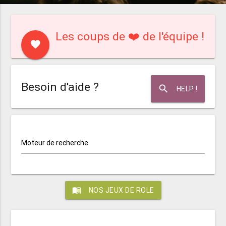
Les coups de ❤️ de l'équipe !
favorite
Besoin d'aide ?
search
HELP !
Moteur de recherche
menu_book
NOS JEUX DE ROLE