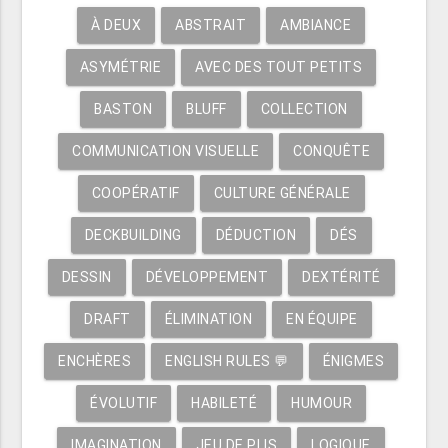
À DEUX
ABSTRAIT
AMBIANCE
ASYMÉTRIE
AVEC DES TOUT PETITS
BASTON
BLUFF
COLLECTION
COMMUNICATION VISUELLE
CONQUÊTE
COOPÉRATIF
CULTURE GÉNÉRALE
DECKBUILDING
DÉDUCTION
DÉS
DESSIN
DÉVELOPPEMENT
DEXTÉRITÉ
DRAFT
ÉLIMINATION
EN ÉQUIPE
ENCHÈRES
ENGLISH RULES 💬
ÉNIGMES
ÉVOLUTIF
HABILETÉ
HUMOUR
IMAGINATION
JEU DE PLIS
LOGIQUE