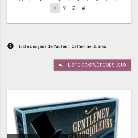
X
Y
Z
#
info
Liste des jeux de l'auteur: Catherine Dumas
reply
LISTE COMPLÈTE DES JEUX