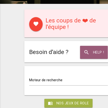
Les coups de ❤️ de
favorite
l'équipe !
Besoin d'aide ?
search
HELP !
Moteur de recherche
menu_book
NOS JEUX DE ROLE