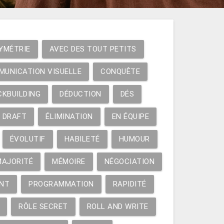
YMÉTRIE
AVEC DES TOUT PETITS
MUNICATION VISUELLE
CONQUÊTE
CKBUILDING
DÉDUCTION
DÉS
DRAFT
ÉLIMINATION
EN ÉQUIPE
ÉVOLUTIF
HABILETÉ
HUMOUR
MAJORITÉ
MÉMOIRE
NÉGOCIATION
NT
PROGRAMMATION
RAPIDITÉ
RÔLE SECRET
ROLL AND WRITE