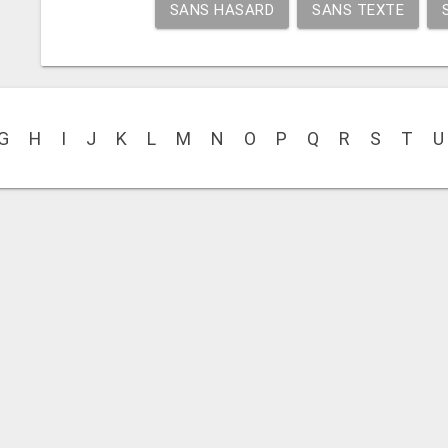
SANS HASARD
SANS TEXTE
G
H
I
J
K
L
M
N
O
P
Q
R
S
T
U