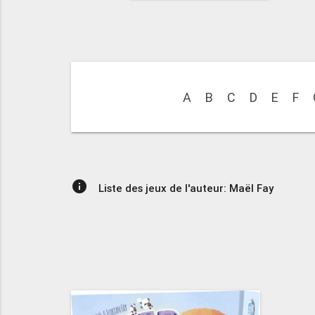
A
B
C
D
E
F
info
Liste des jeux de l'auteur: Maël Fay