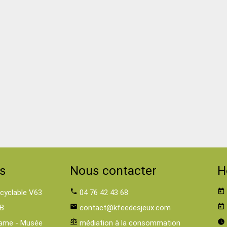
s
Nous contacter
H
 cyclable V63
phone
04 76 42 43 68
today
B
email
contact@kfeedesjeux.com
today
ame - Musée
balance
médiation à la consommation
watch_later