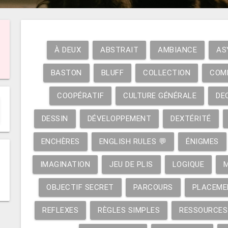
À DEUX
ABSTRAIT
AMBIANCE
AS
BASTON
BLUFF
COLLECTION
COM
COOPÉRATIF
CULTURE GÉNÉRALE
DE
DESSIN
DÉVELOPPEMENT
DEXTÉRITÉ
ENCHÈRES
ENGLISH RULES 💬
ÉNIGMES
IMAGINATION
JEU DE PLIS
LOGIQUE
OBJECTIF SECRET
PARCOURS
PLACEME
REFLEXES
RÈGLES SIMPLES
RESSOURCES