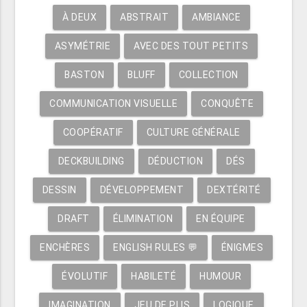
À DEUX
ABSTRAIT
AMBIANCE
ASYMÉTRIE
AVEC DES TOUT PETITS
BASTON
BLUFF
COLLECTION
COMMUNICATION VISUELLE
CONQUÊTE
COOPÉRATIF
CULTURE GÉNÉRALE
DECKBUILDING
DÉDUCTION
DÉS
DESSIN
DÉVELOPPEMENT
DEXTÉRITÉ
DRAFT
ÉLIMINATION
EN ÉQUIPE
ENCHÈRES
ENGLISH RULES 💬
ÉNIGMES
ÉVOLUTIF
HABILETÉ
HUMOUR
IMAGINATION
JEU DE PLIS
LOGIQUE