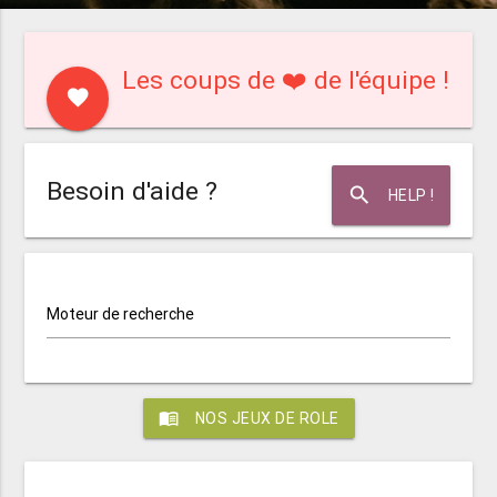
Les coups de ❤️ de l'équipe !
favorite
Besoin d'aide ?
search
HELP !
Moteur de recherche
menu_book
NOS JEUX DE ROLE