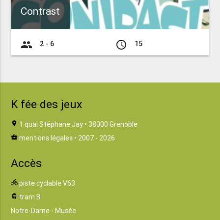
Contrast
group
access_time
2 - 6
15
K fée des jeux
location_on
1 quai Stéphane Jay • 38000 Grenoble
business_center
mentions légales
• 2007 - 2026
Accès
directions_bike
piste cyclable V63
tram
tram B
Notre-Dame - Musée