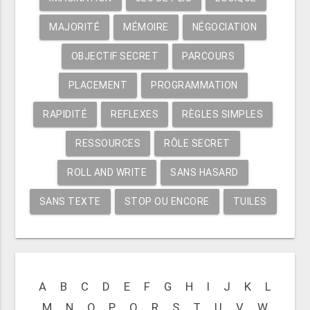
MAJORITÉ
MÉMOIRE
NÉGOCIATION
OBJECTIF SECRET
PARCOURS
PLACEMENT
PROGRAMMATION
RAPIDITÉ
REFLEXES
RÈGLES SIMPLES
RESSOURCES
RÔLE SECRET
ROLL AND WRITE
SANS HASARD
SANS TEXTE
STOP OU ENCORE
TUILES
A
B
C
D
E
F
G
H
I
J
K
L
M
N
O
P
Q
R
S
T
U
V
W