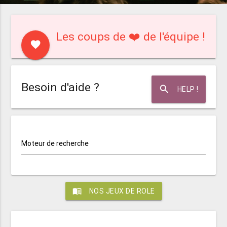
Les coups de ❤️ de l'équipe !
favorite
Besoin d'aide ?
search
HELP !
Moteur de recherche
menu_book
NOS JEUX DE ROLE