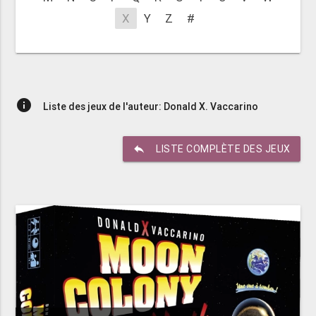
X
Y
Z
#
info
Liste des jeux de l'auteur: Donald X. Vaccarino
reply
LISTE COMPLÈTE DES JEUX