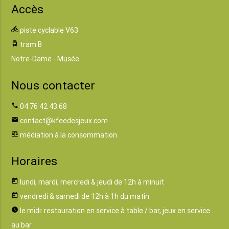
Accès
directions_bike
piste cyclable V63
tram
tram B
Notre-Dame - Musée
Nous contacter
phone
04 76 42 43 68
email
contact@kfeedesjeux.com
balance
médiation à la consommation
Horaires
today
lundi, mardi, mercredi & jeudi de 12h à minuit
today
vendredi & samedi de 12h à 1h du matin
watch_later
le midi: restauration en service à table / bar, jeux en service
au bar