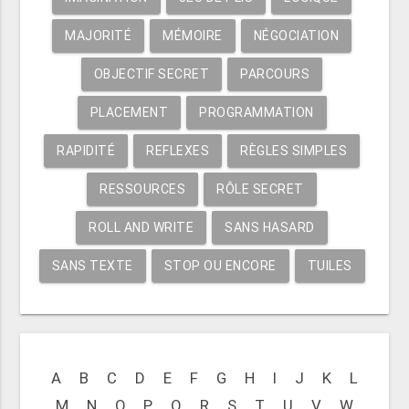
MAJORITÉ
MÉMOIRE
NÉGOCIATION
OBJECTIF SECRET
PARCOURS
PLACEMENT
PROGRAMMATION
RAPIDITÉ
REFLEXES
RÈGLES SIMPLES
RESSOURCES
RÔLE SECRET
ROLL AND WRITE
SANS HASARD
SANS TEXTE
STOP OU ENCORE
TUILES
A
B
C
D
E
F
G
H
I
J
K
L
M
N
O
P
Q
R
S
T
U
V
W