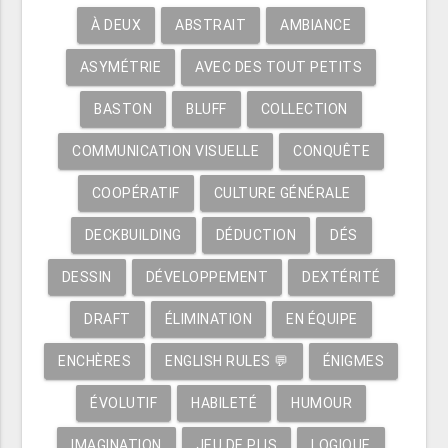
À DEUX
ABSTRAIT
AMBIANCE
ASYMÉTRIE
AVEC DES TOUT PETITS
BASTON
BLUFF
COLLECTION
COMMUNICATION VISUELLE
CONQUÊTE
COOPÉRATIF
CULTURE GÉNÉRALE
DECKBUILDING
DÉDUCTION
DÉS
DESSIN
DÉVELOPPEMENT
DEXTÉRITÉ
DRAFT
ÉLIMINATION
EN ÉQUIPE
ENCHÈRES
ENGLISH RULES 💬
ÉNIGMES
ÉVOLUTIF
HABILETÉ
HUMOUR
IMAGINATION
JEU DE PLIS
LOGIQUE