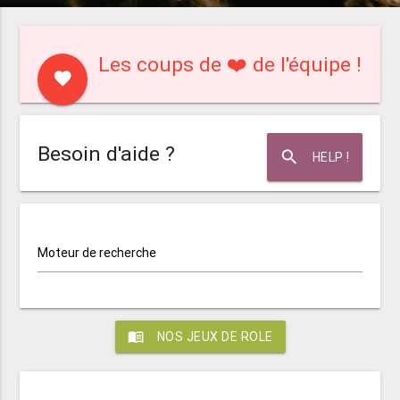
Les coups de ❤️ de l'équipe !
favorite
Besoin d'aide ?
search
HELP !
Moteur de recherche
menu_book
NOS JEUX DE ROLE