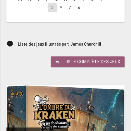
X
Y
Z
#
info
Liste des jeux illustrés par: James Churchill
reply
LISTE COMPLÈTE DES JEUX