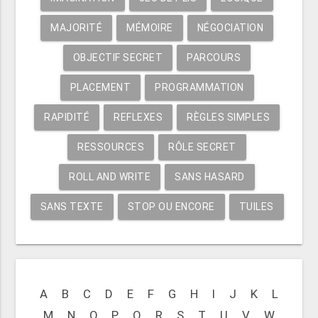
MAJORITÉ
MÉMOIRE
NÉGOCIATION
OBJECTIF SECRET
PARCOURS
PLACEMENT
PROGRAMMATION
RAPIDITÉ
REFLEXES
RÈGLES SIMPLES
RESSOURCES
RÔLE SECRET
ROLL AND WRITE
SANS HASARD
SANS TEXTE
STOP OU ENCORE
TUILES
A
B
C
D
E
F
G
H
I
J
K
L
M
N
O
P
Q
R
S
T
U
V
W